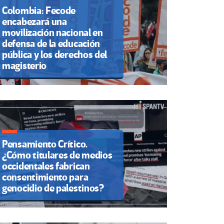
Colombia: Fecode
encabezará una
movilización nacional en
defensa de la educación
pública y los derechos del
magisterio
Pensamiento Crítico.
¿Cómo titulares de medios
occidentales fabrican
consentimiento para
genocidio de palestinos?