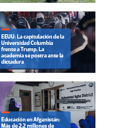
EEUU: La capitulación de la
Universidad Columbia
frente a Trump. La
academia se postra ante la
dictadura
Educación en Afganistán:
Más de 2.2 millones de