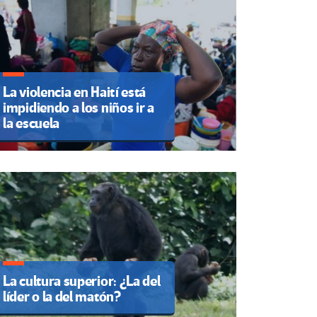
La violencia en Haití está
impidiendo a los niños ir a
la escuela
La cultura superior: ¿La del
líder o la del matón?