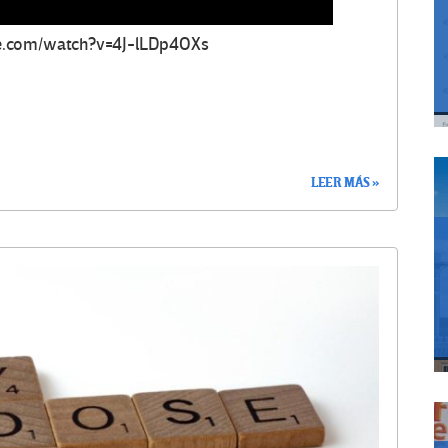
e.com/watch?v=4J-lLDp4OXs
LEER MÁS »