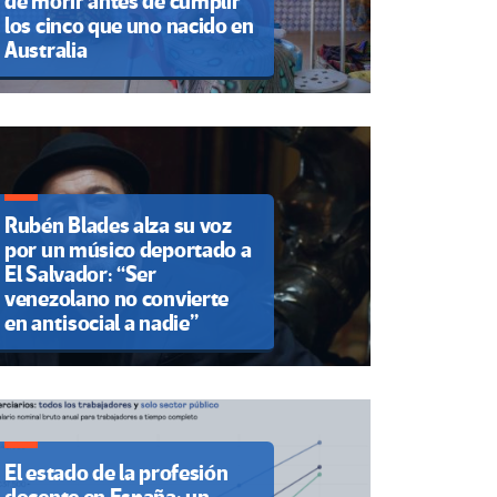
de morir antes de cumplir
los cinco que uno nacido en
Australia
Rubén Blades alza su voz
por un músico deportado a
El Salvador: “Ser
venezolano no convierte
en antisocial a nadie”
El estado de la profesión