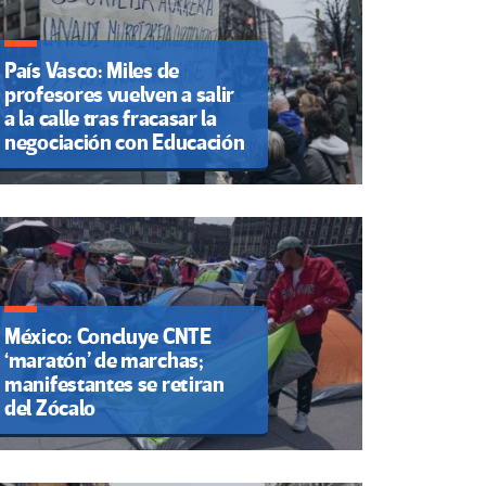
País Vasco: Miles de
profesores vuelven a salir
a la calle tras fracasar la
negociación con Educación
México: Concluye CNTE
‘maratón’ de marchas;
manifestantes se retiran
del Zócalo