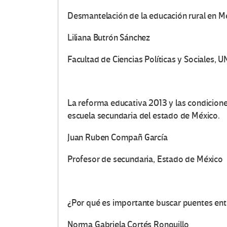
Desmantelación de la educación rural en Mé
Liliana Butrón Sánchez
O
Facultad de Ciencias Políticas y Sociales, 
t
r
La reforma educativa 2013 y las condicione
a
escuela secundaria del estado de México.
s
Juan Ruben Compañ García
V
Profesor de secundaria, Estado de México
o
c
¿Por qué es importante buscar puentes entr
Norma Gabriela Cortés Ronquillo