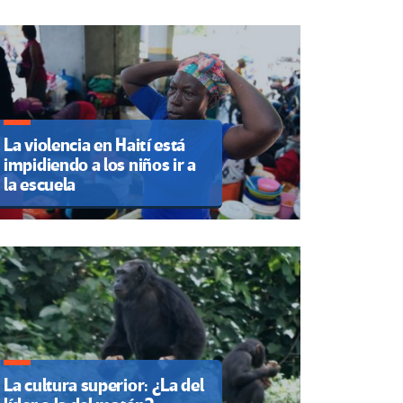
La violencia en Haití está
impidiendo a los niños ir a
la escuela
La cultura superior: ¿La del