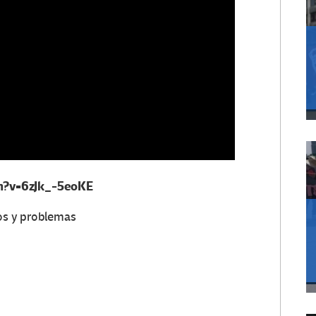
ch?v=6zJk_-5eoKE
tos y problemas