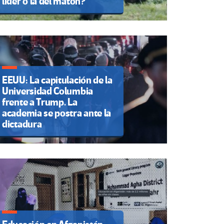
líder o la del matón?
EEUU: La capitulación de la
Universidad Columbia
frente a Trump. La
academia se postra ante la
dictadura