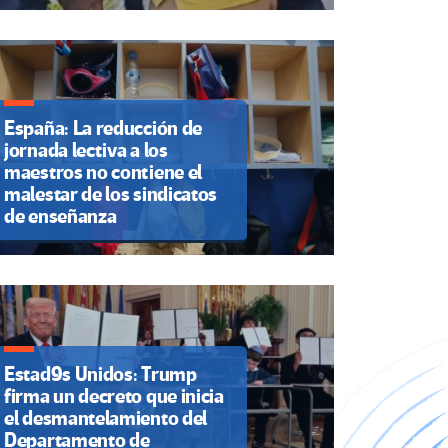
España: La reducción de
jornada lectiva a los
maestros no contiene el
malestar de los sindicatos
de enseñanza
Estad9s Unidos: Trump
firma un decreto que inicia
el desmantelamiento del
Departamento de