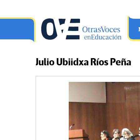
Saltar al contenido principal
OtrasVocesenEducacion.org
Julio Ubiidxa Ríos Peña