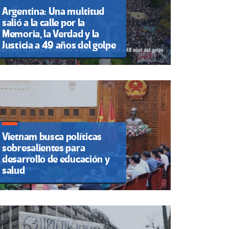
Argentina: Una multitud
salió a la calle por la
Memoria, la Verdad y la
Justicia a 49 años del golpe
Vietnam busca políticas
sobresalientes para
desarrollo de educación y
salud