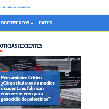
núnciate con nosotros
DOCUMENTOS
DATOS
OTICIAS RECIENTES
Pensamiento Crítico.
¿Cómo titulares de medios
occidentales fabrican
consentimiento para
genocidio de palestinos?