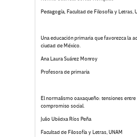
e
Pedagogía, Facultad de Filosofía y Letras,
s
e
Una educación primaria que favorezca la ad
n
ciudad de México.
E
Ana Laura Suárez Monroy
d
Profesora de primaria
u
c
El normalismo oaxaqueño: tensiones entre 
compromiso social.
a
Julio Ubiidxa Ríos Peña
c
Facultad de Filosofía y Letras, UNAM
i