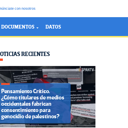
núnciate con nosotros
DOCUMENTOS
DATOS
OTICIAS RECIENTES
Pensamiento Crítico.
¿Cómo titulares de medios
occidentales fabrican
consentimiento para
genocidio de palestinos?