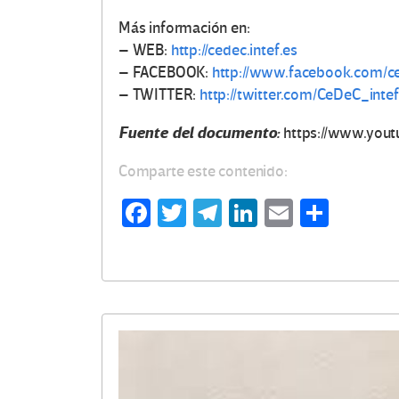
Más información en:
– WEB:
http://cedec.intef.es
– FACEBOOK:
http://www.facebook.com/ce
– TWITTER:
http://twitter.com/CeDeC_intef
Fuente del documento:
https://www.you
Comparte este contenido:
Fa
T
Te
Li
E
C
ce
wi
le
n
m
o
b
tt
gr
ke
ail
m
o
er
a
dI
p
o
m
n
ar
k
tir