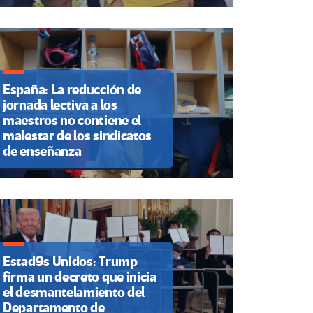
España: La reducción de
jornada lectiva a los
maestros no contiene el
malestar de los sindicatos
de enseñanza
Estad9s Unidos: Trump
firma un decreto que inicia
el desmantelamiento del
Departamento de