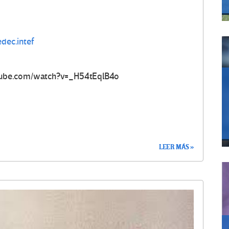
dec.intef
tube.com/watch?v=_H54tEqlB4o
LEER MÁS »