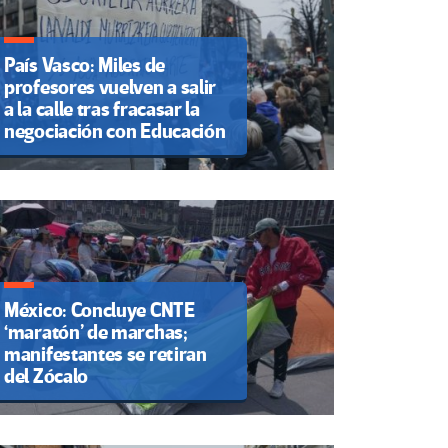
País Vasco: Miles de
profesores vuelven a salir
a la calle tras fracasar la
negociación con Educación
México: Concluye CNTE
‘maratón’ de marchas;
manifestantes se retiran
del Zócalo