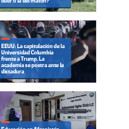
líder o la del matón?
EEUU: La capitulación de la
Universidad Columbia
frente a Trump. La
academia se postra ante la
dictadura