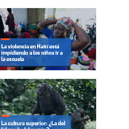
La violencia en Haití está
impidiendo a los niños ir a
la escuela
La cultura superior: ¿La del