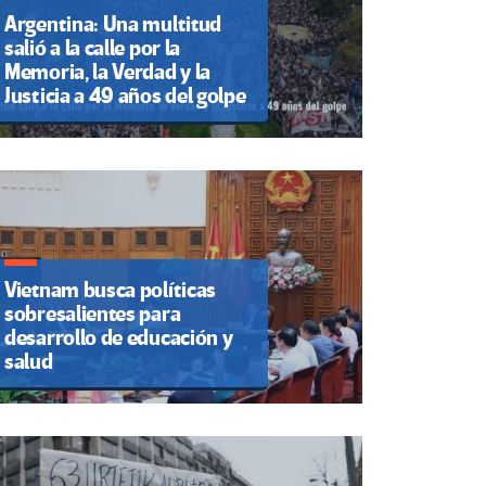
Argentina: Una multitud
salió a la calle por la
Memoria, la Verdad y la
Justicia a 49 años del golpe
Vietnam busca políticas
sobresalientes para
desarrollo de educación y
salud