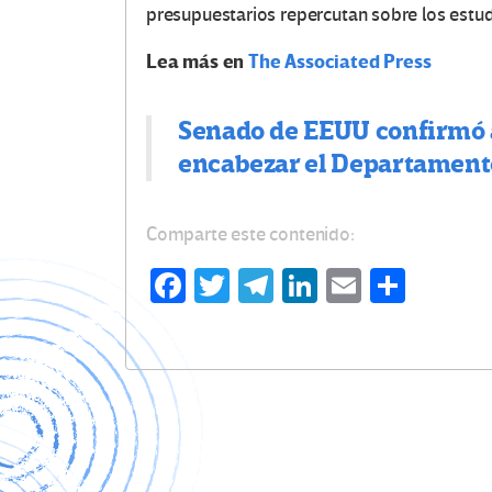
presupuestarios repercutan sobre los estud
Lea más en
The Associated Press
Senado de EEUU confirmó
encabezar el Departament
Comparte este contenido:
Fa
T
Te
Li
E
C
ce
wi
le
n
m
o
b
tt
gr
ke
ail
m
o
er
a
dI
p
o
m
n
ar
k
tir