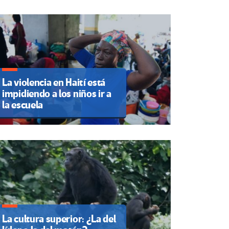
La violencia en Haití está
impidiendo a los niños ir a
la escuela
La cultura superior: ¿La del