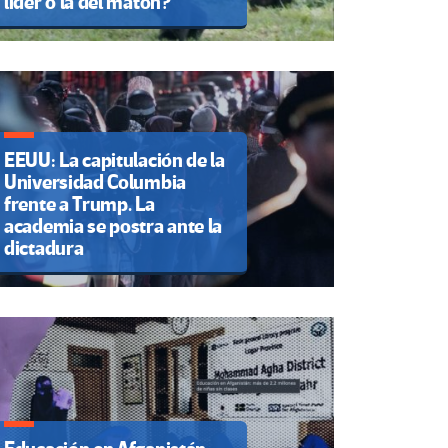
líder o la del matón?
EEUU: La capitulación de la
Universidad Columbia
frente a Trump. La
academia se postra ante la
dictadura