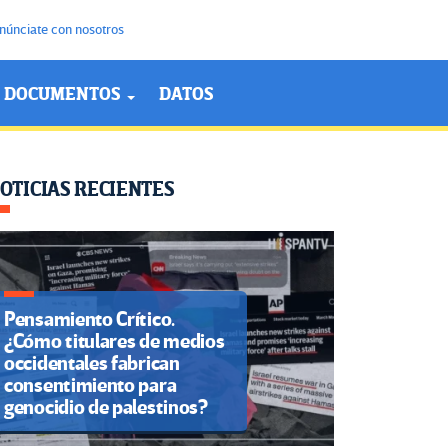
núnciate con nosotros
DOCUMENTOS
DATOS
OTICIAS RECIENTES
Pensamiento Crítico.
¿Cómo titulares de medios
occidentales fabrican
consentimiento para
genocidio de palestinos?