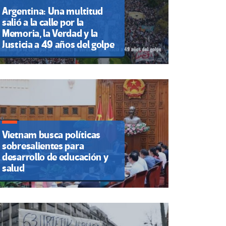
Argentina: Una multitud
salió a la calle por la
Memoria, la Verdad y la
Justicia a 49 años del golpe
Vietnam busca políticas
sobresalientes para
desarrollo de educación y
salud