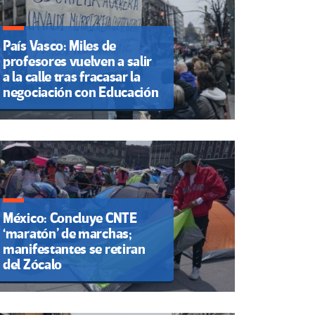
País Vasco: Miles de
profesores vuelven a salir
a la calle tras fracasar la
negociación con Educación
México: Concluye CNTE
‘maratón’ de marchas;
manifestantes se retiran
del Zócalo