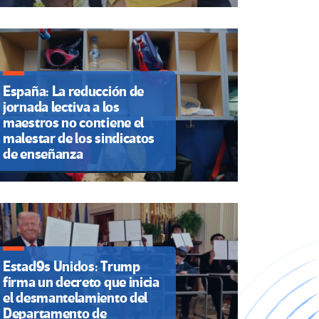
España: La reducción de
jornada lectiva a los
maestros no contiene el
malestar de los sindicatos
de enseñanza
Estad9s Unidos: Trump
firma un decreto que inicia
el desmantelamiento del
Departamento de