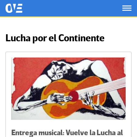
Saltar al contenido principal
OtrasVocesenEducacion.org
TOG
Lucha por el Continente
Entrega musical: Vuelve la Lucha al