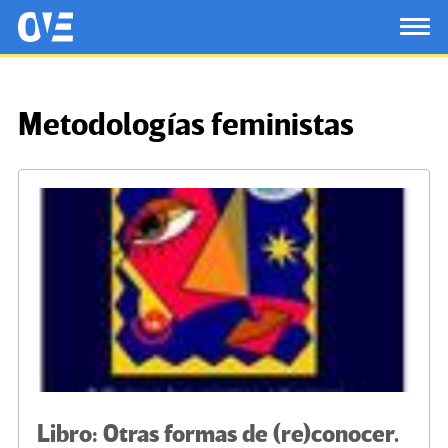
Saltar al contenido principal
OtrasVocesenEducacion.org
TOG
Metodologías feministas
Libro: Otras formas de (re)conocer.