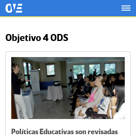
Saltar al contenido principal
OtrasVocesenEducacion.org
TOG
Objetivo 4 ODS
Políticas Educativas son revisadas