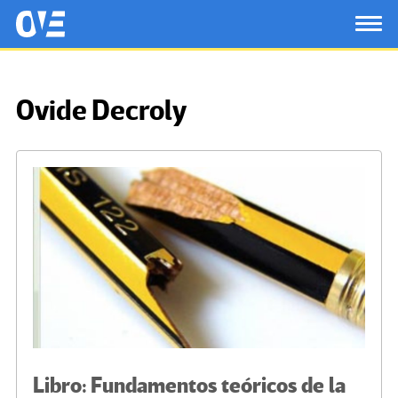
Saltar al contenido principal
OtrasVocesenEducacion.org
TOG
Ovide Decroly
Libro: Fundamentos teóricos de la