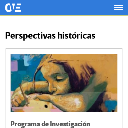
Saltar al contenido principal
OtrasVocesenEducacion.org
TOG
Perspectivas históricas
Programa de Investigación