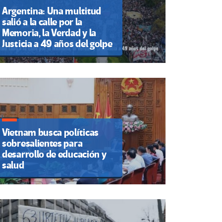
Argentina: Una multitud
salió a la calle por la
Memoria, la Verdad y la
Justicia a 49 años del golpe
Vietnam busca políticas
sobresalientes para
desarrollo de educación y
salud