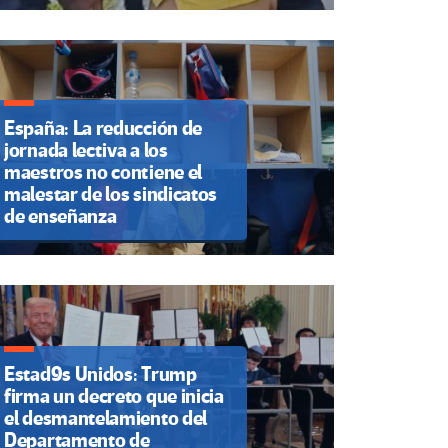
España: La reducción de
jornada lectiva a los
maestros no contiene el
malestar de los sindicatos
de enseñanza
Estad9s Unidos: Trump
firma un decreto que inicia
el desmantelamiento del
Departamento de