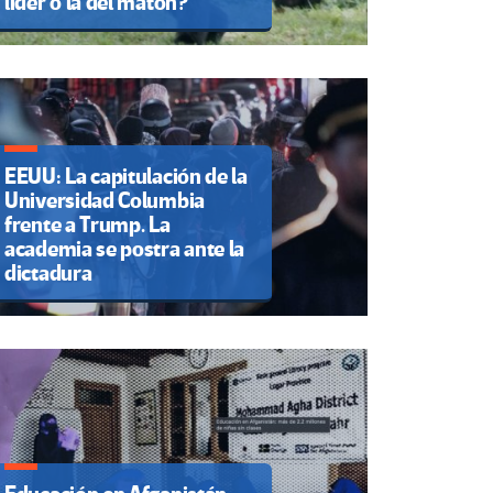
líder o la del matón?
EEUU: La capitulación de la
Universidad Columbia
frente a Trump. La
academia se postra ante la
dictadura