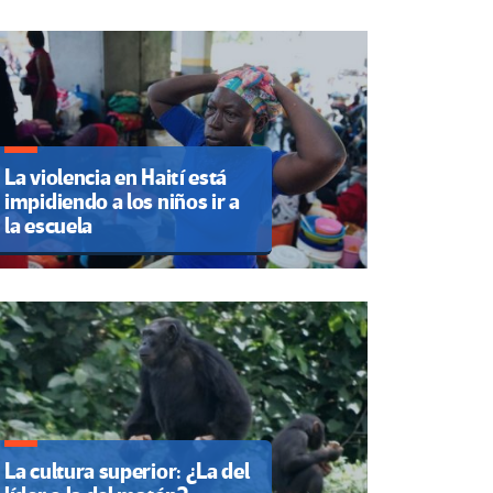
La violencia en Haití está
impidiendo a los niños ir a
la escuela
La cultura superior: ¿La del