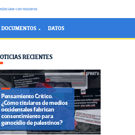
núnciate con nosotros
DOCUMENTOS
DATOS
OTICIAS RECIENTES
Pensamiento Crítico.
¿Cómo titulares de medios
occidentales fabrican
consentimiento para
genocidio de palestinos?