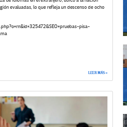
za de idiomas en el extranjero, ubicó a la nación
región evaluadas, lo que refleja un descenso de ocho
dex.php?o=rn&id=325472&SEO=pruebas-pisa-
nama
LEER MÁS »