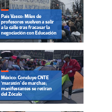
País Vasco: Miles de
profesores vuelven a salir
a la calle tras fracasar la
negociación con Educación
México: Concluye CNTE
‘maratón’ de marchas;
manifestantes se retiran
del Zócalo