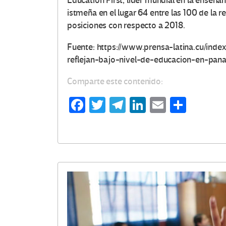
Education First, líder mundial en la enseñan
istmeña en el lugar 64 entre las 100 de la 
posiciones con respecto a 2018.
Fuente: https://www.prensa-latina.cu/in
reflejan-bajo-nivel-de-educacion-en-pa
Comparte este contenido:
Fa
T
Te
Li
E
C
ce
wi
le
n
m
o
b
tt
gr
ke
ail
m
o
er
a
dI
p
o
m
n
ar
k
tir