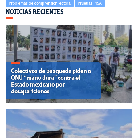
Problemas de comprensión lectora
Pruebas PISA
Navegación
NOTICIAS RECIENTES
de
entradas
Colectivos de búsqueda piden a
ONU “mano dura” contra el
Estado mexicano por
desapariciones