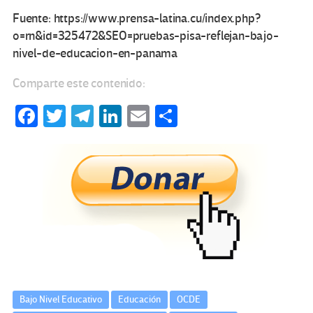
Fuente: https://www.prensa-latina.cu/index.php?
o=rn&id=325472&SEO=pruebas-pisa-reflejan-bajo-
nivel-de-educacion-en-panama
Comparte este contenido:
Fa
T
Te
Li
E
C
ce
wi
le
n
m
o
b
tt
gr
ke
ail
m
o
er
a
dI
p
o
m
n
ar
k
tir
Bajo Nivel Educativo
Educación
OCDE