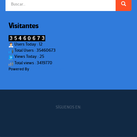
Visitantes
Users Today : 12
Total Users : 35460673
Views Today : 25
Total views : 3419770
Powered By
WPS Visitor Counter
SÍGUENOS EN: