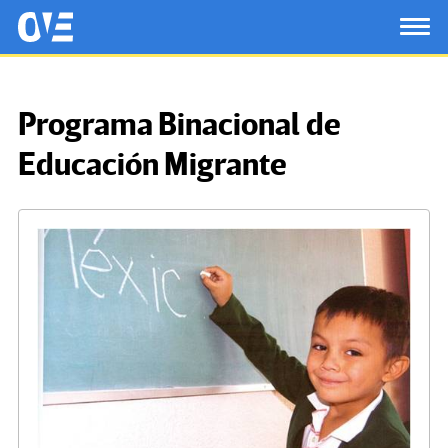
Saltar al contenido principal
OtrasVocesenEducacion.org
TOG
Programa Binacional de
Educación Migrante