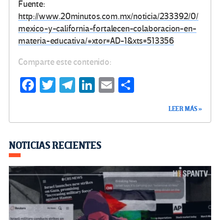
Fuente:
http://www.20minutos.com.mx/noticia/233392/0/
mexico-y-california-fortalecen-colaboracion-en-
materia-educativa/#xtor=AD-1&xts=513356
Comparte este contenido:
Fa
T
Te
Li
E
C
ce
wi
le
n
m
o
LEER MÁS »
b
tt
gr
ke
ail
m
o
er
a
dI
p
o
m
n
ar
NOTICIAS RECIENTES
k
tir