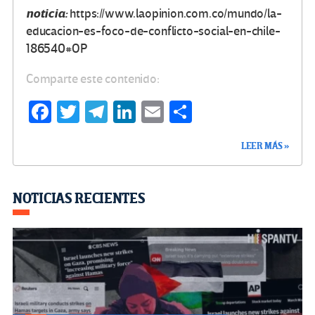
noticia:
https://www.laopinion.com.co/mundo/la-
educacion-es-foco-de-conflicto-social-en-chile-
186540#OP
Comparte este contenido:
Fa
T
Te
Li
E
C
ce
wi
le
n
m
o
LEER MÁS »
b
tt
gr
ke
ail
m
o
er
a
dI
p
o
m
n
ar
NOTICIAS RECIENTES
k
tir