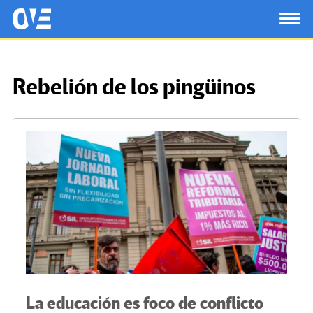
Saltar al contenido principal
OtrasVocesenEducacion.org
TOG
Rebelión de los pingüinos
La educación es foco de conflicto