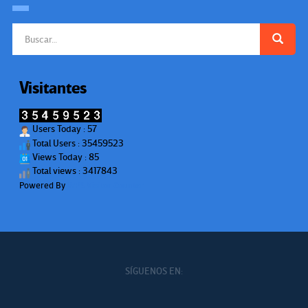
Buscar:
Visitantes
Users Today : 57
Total Users : 35459523
Views Today : 85
Total views : 3417843
Powered By
WPS Visitor Counter
SÍGUENOS EN: