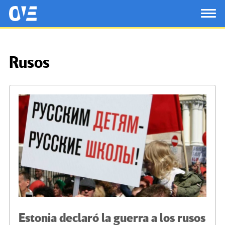
Saltar al contenido principal
OtrasVocesenEducacion.org
TOG
Rusos
Estonia declaró la guerra a los rusos