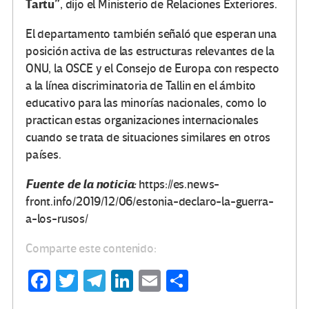
Tartu”
, dijo el Ministerio de Relaciones Exteriores.
El departamento también señaló que esperan una
posición activa de las estructuras relevantes de la
ONU, la OSCE y el Consejo de Europa con respecto
a la línea discriminatoria de Tallin en el ámbito
educativo para las minorías nacionales, como lo
practican estas organizaciones internacionales
cuando se trata de situaciones similares en otros
países.
Fuente de la noticia:
https://es.news-
front.info/2019/12/06/estonia-declaro-la-guerra-
a-los-rusos/
Comparte este contenido:
Fa
T
Te
Li
E
C
ce
wi
le
n
m
o