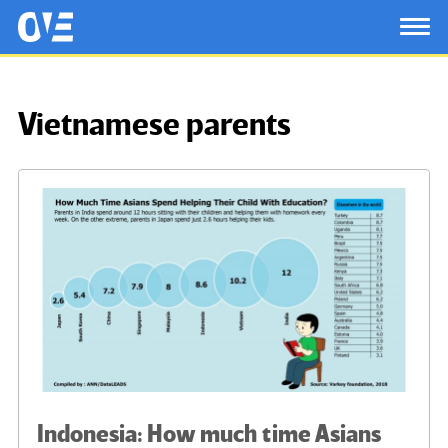
Saltar al contenido principal
OtrasVocesenEducacion.org
TOG
Vietnamese parents
Indonesia: How much time Asians