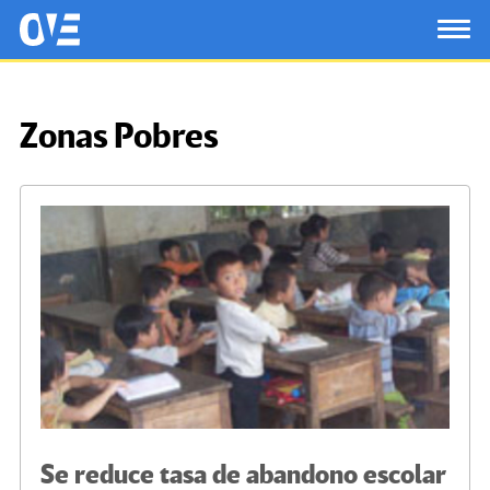
Saltar al contenido principal
OtrasVocesenEducacion.org
TOG
Zonas Pobres
Se reduce tasa de abandono escolar