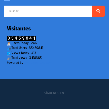
Buscar:
Visitantes
Users Today : 246
Total Users : 35459841
Views Today : 413
Total views : 3418385
Powered By
WPS Visitor Counter
SÍGUENOS EN: