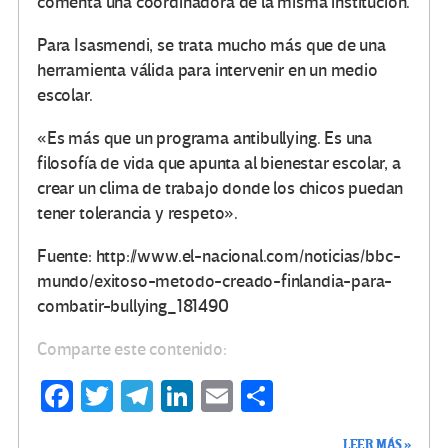
comenta una coordinadora de la misma institución.
Para Isasmendi, se trata mucho más que de una
herramienta válida para intervenir en un medio
escolar.
«Es más que un programa antibullying. Es una
filosofía de vida que apunta al bienestar escolar, a
crear un clima de trabajo donde los chicos puedan
tener tolerancia y respeto».
Fuente: http://www.el-nacional.com/noticias/bbc-
mundo/exitoso-metodo-creado-finlandia-para-
combatir-bullying_181490
Comparte este contenido:
Fa
T
Te
Li
E
C
ce
wi
le
n
m
o
LEER MÁS »