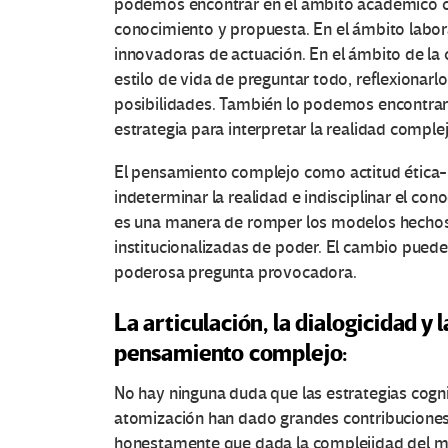
podemos encontrar en el ámbito académico com
conocimiento y propuesta. En el ámbito labor
innovadoras de actuación. En el ámbito de la
estilo de vida de preguntar todo, reflexionarl
O
posibilidades. También lo podemos encontrar
estrategia para interpretar la realidad complej
t
El pensamiento complejo como actitud ética-
r
indeterminar la realidad e indisciplinar el con
es una manera de romper los modelos hechos
a
institucionalizadas de poder. El cambio puede
s
poderosa pregunta provocadora.
V
La articulación, la dialogicidad 
pensamiento complejo:
o
No hay ninguna duda que las estrategias cogni
c
atomización han dado grandes contribuciones
honestamente que dada la complejidad del m