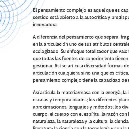
El pensamiento complejo es aquel que es cap
sentido está abierto a la autocrítica y predisp
innovadora.
A diferencia del pensamiento que separa, fra
en la articulación uno de sus atributos central
ecologizado. Su enfoque totalizador que valor
que todas las fuentes de conocimiento tienen
gestionar. Así se articula diversidad formas 
articulación cualquiera si no una que es crítica
pensamiento complejo tiene la capacidad de un
Así articula la materia/masa con la energía, la
escalas y temporalidades; los diferentes plano
aproximaciones, lenguajes y métodos; los diver
cuerpo, el cuerpo con el espíritu; la razón con 
naturaleza, la naturaleza y la cultura; la ciencia 
literatura; la ciencia con la tecnología y con la 