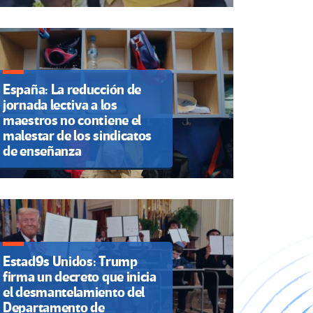
España: La reducción de
jornada lectiva a los
maestros no contiene el
malestar de los sindicatos
de enseñanza
Estad9s Unidos: Trump
firma un decreto que inicia
el desmantelamiento del
Departamento de