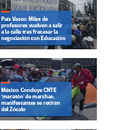
País Vasco: Miles de
profesores vuelven a salir
a la calle tras fracasar la
negociación con Educación
México: Concluye CNTE
‘maratón’ de marchas;
manifestantes se retiran
del Zócalo