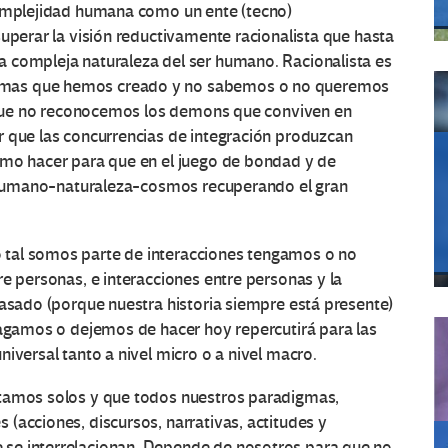
complejidad humana como un ente (tecno)
superar la visión reductivamente racionalista que hasta
 compleja naturaleza del ser humano. Racionalista es
emas que hemos creado y no sabemos o no queremos
es que no reconocemos los demons que conviven en
r que las concurrencias de integración produzcan
ómo hacer para que en el juego de bondad y de
er humano-naturaleza-cosmos recuperando el gran
tal somos parte de interacciones tengamos o no
re personas, e interacciones entre personas y la
pasado (porque nuestra historia siempre está presente)
hagamos o dejemos de hacer hoy repercutirá para las
iversal tanto a nivel micro o a nivel macro.
stamos solos y que todos nuestros paradigmas,
(acciones, discursos, narrativas, actitudes y
se interrelacionan. Depende de nosotros para que no