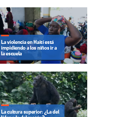
La violencia en Haití está
impidiendo a los niños ir a
la escuela
La cultura superior: ¿La del