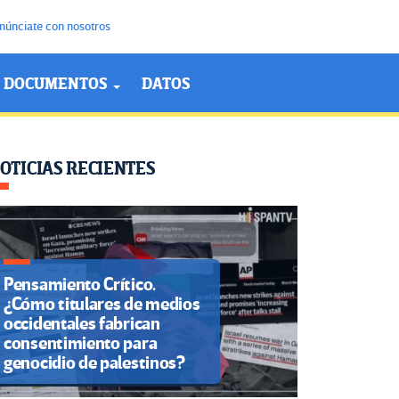
núnciate con nosotros
DOCUMENTOS
DATOS
OTICIAS RECIENTES
Pensamiento Crítico.
¿Cómo titulares de medios
occidentales fabrican
consentimiento para
genocidio de palestinos?