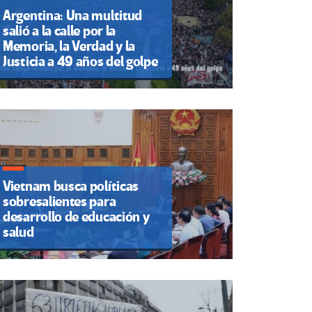
Argentina: Una multitud
salió a la calle por la
Memoria, la Verdad y la
Justicia a 49 años del golpe
Vietnam busca políticas
sobresalientes para
desarrollo de educación y
salud