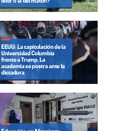
líder o la del matón?
EEUU: La capitulación de la
Universidad Columbia
frente a Trump. La
academia se postra ante la
dictadura