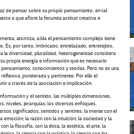
az de pensar sobre su propio pensamiento, en tal
uesto a que aflore la fecunda actitud creativa e
gmenta, atomiza, aísla el pensamiento complejo tiene
es. Es, por tanto, imbricado, entrelazado, entretejido,
a la diversidad, pluralidad, heterogeneidad considera
 su propia energía e información que es necesario
de pensamiento, conocimientos y teorías. Pero no es una
, reflexiva, ponderada y pertinente. Por ello el
ir a través de la asociación e implicación.
 información y el sentido; las múltiples dimensiones,
s, niveles, jerarquías; los diversos enfoques,
sos significados, sentidos y sentires; la mente con el
la emoción; la razón con la intuición; la sociedad y la
con la filosofía, con la ética, la estética, el arte, la
técnica, la ciencia con la práctica; la ciencia con los