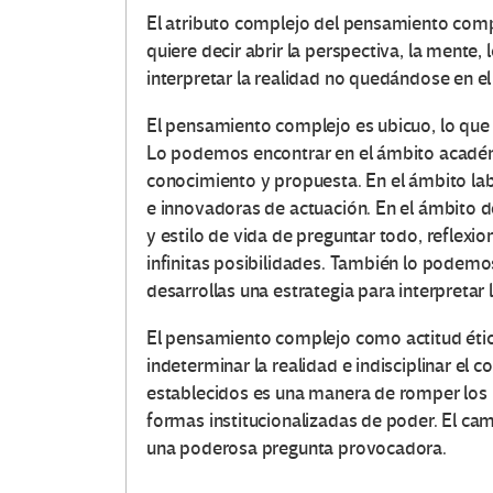
El atributo complejo del pensamiento com
quiere decir abrir la perspectiva, la mente
interpretar la realidad no quedándose en e
O
El pensamiento complejo es ubicuo, lo que 
t
Lo podemos encontrar en el ámbito académi
conocimiento y propuesta. En el ámbito la
r
e innovadoras de actuación. En el ámbito d
y estilo de vida de preguntar todo, reflexi
a
infinitas posibilidades. También lo podem
desarrollas una estrategia para interpretar 
s
El pensamiento complejo como actitud éti
V
indeterminar la realidad e indisciplinar el c
o
establecidos es una manera de romper los
formas institucionalizadas de poder. El ca
c
una poderosa pregunta provocadora.