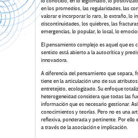
lo conocido, en lo legitimado, lo positiviz
en los promedios, las regularidades, las con
valorar e incorporar lo raro, lo extraño, lo i
discontinuidades, los quiebres, las fracturas,
emergencias, lo popular, lo local, lo emociona
El pensamiento complejo es aquel que es c
sentido está abierto a la autocrítica y pred
innovadora.
A diferencia del pensamiento que separa, 
tiene en la articulación uno de sus atributo
entretejido, ecologizado. Su enfoque totaliz
heterogeneidad considera que todas las fu
información que es necesario gestionar. As
conocimientos y teorías. Pero no es una arti
reflexiva, ponderada y pertinente. Por ello
a través de la asociación e implicación.