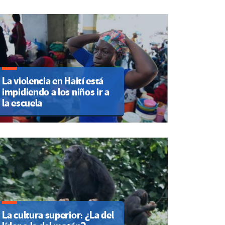
La violencia en Haití está
impidiendo a los niños ir a
la escuela
La cultura superior: ¿La del