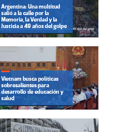
Argentina: Una multitud
salió a la calle por la
Memoria, la Verdad y la
Justicia a 49 años del golpe
Vietnam busca políticas
sobresalientes para
desarrollo de educación y
salud