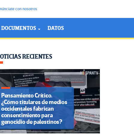
núnciate con nosotros
DOCUMENTOS
DATOS
OTICIAS RECIENTES
Pensamiento Crítico.
¿Cómo titulares de medios
occidentales fabrican
consentimiento para
genocidio de palestinos?