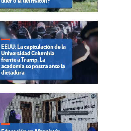
líder o la del matón?
EEUU: La capitulación de la
Universidad Columbia
frente a Trump. La
academia se postra ante la
dictadura