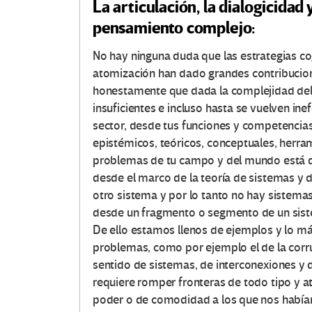
e
La articulación, la dialogicida
pensamiento complejo:
s
No hay ninguna duda que las estrategias cog
e
atomización han dado grandes contribucio
n
honestamente que dada la complejidad del
insuficientes e incluso hasta se vuelven in
E
sector, desde tus funciones y competencias
epistémicos, teóricos, conceptuales, herra
d
problemas de tu campo y del mundo está de
desde el marco de la teoría de sistemas y 
u
otro sistema y por lo tanto no hay sistema
c
desde un fragmento o segmento de un siste
De ello estamos llenos de ejemplos y lo m
a
problemas, como por ejemplo el de la corru
sentido de sistemas, de interconexiones y d
c
requiere romper fronteras de todo tipo y a
poder o de comodidad a los que nos había
i