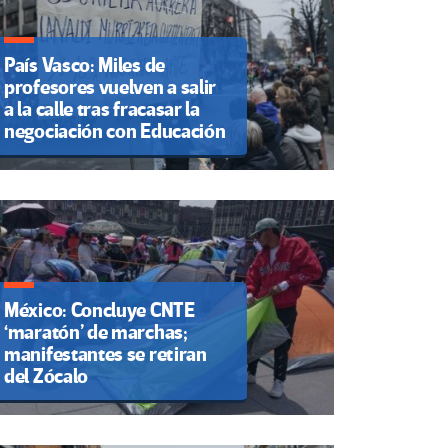
País Vasco: Miles de
profesores vuelven a salir
a la calle tras fracasar la
negociación con Educación
México: Concluye CNTE
‘maratón’ de marchas;
manifestantes se retiran
del Zócalo