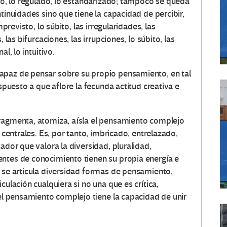
ado, lo regulado, lo estandarizado; tampoco se queda
tinuidades sino que tiene la capacidad de percibir,
mprevisto, lo súbito, las irregularidades, las
 las bifurcaciones, las irrupciones, lo súbito, las
l, lo intuitivo.
apaz de pensar sobre su propio pensamiento, en tal
ispuesto a que aflore la fecunda actitud creativa e
fragmenta, atomiza, aísla el pensamiento complejo
s centrales. Es, por tanto, imbricado, entrelazado,
ador que valora la diversidad, pluralidad,
entes de conocimiento tienen su propia energía e
í se articula diversidad formas de pensamiento,
culación cualquiera si no una que es crítica,
 el pensamiento complejo tiene la capacidad de unir