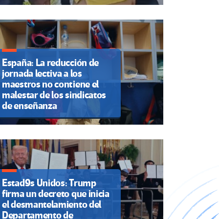
España: La reducción de
jornada lectiva a los
maestros no contiene el
malestar de los sindicatos
de enseñanza
Estad9s Unidos: Trump
firma un decreto que inicia
el desmantelamiento del
Departamento de