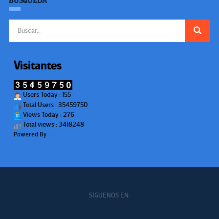
BÚSQUEDA
Buscar:
Visitantes
Users Today : 155
Total Users : 35459750
Views Today : 276
Total views : 3418248
Powered By
WPS Visitor Counter
SÍGUENOS EN: