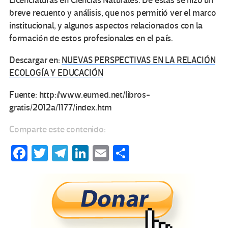
Licenciaturas en Ciencias Naturales. De estas se hizo un
breve recuento y análisis, que nos permitió ver el marco
institucional, y algunos aspectos relacionados con la
formación de estos profesionales en el país.
Descargar en:
NUEVAS PERSPECTIVAS EN LA RELACIÓN
ECOLOGÍA Y EDUCACIÓN
Fuente: http://www.eumed.net/libros-
gratis/2012a/1177/index.htm
Comparte este contenido:
Fa
T
Te
Li
E
C
ce
wi
le
n
m
o
b
tt
gr
ke
ail
m
o
er
a
dI
p
o
m
n
ar