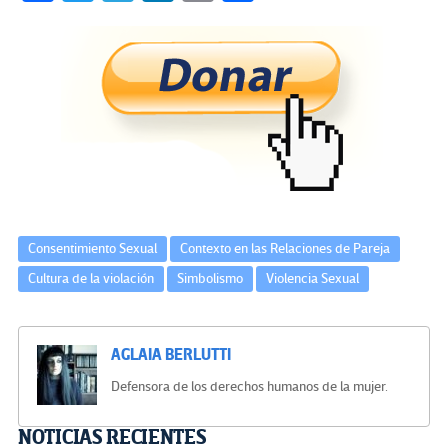
ce
wi
le
n
m
o
b
tt
gr
ke
ail
m
o
er
a
dI
p
o
m
n
ar
k
tir
Consentimiento Sexual
Contexto en las Relaciones de Pareja
Cultura de la violación
Simbolismo
Violencia Sexual
AGLAIA BERLUTTI
Defensora de los derechos humanos de la mujer.
Navegación
NOTICIAS RECIENTES