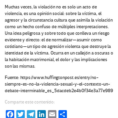
Muchas veces, la violación no es solo un acto de
violencia, es una opinión social: sobre la víctima, el
agresor y la circunstancia cultura que asimila la violación
como un hecho confuso de múltiples interpretaciones.
Una idea peligrosa y sobre todo que conlleva un riesgo
evidente y directo: el de normalizar — asumir como
cotidiano — un tipo de agresión violenta que destruye la
identidad de la víctima. Ocurra en un callejón a oscuras o
la habitación matrimonial, el dolor y las implicaciones
son las mismas.
Fuente: https://www.huffingtonpost.es/entry/no-
siempre-es-no-la-violencia-sexual-y-el-contexto-un-
debate-interminable_es_5dacdeb2e4b0f34e3a77e989
Comparte este contenido:
Fa
T
Te
Li
E
C