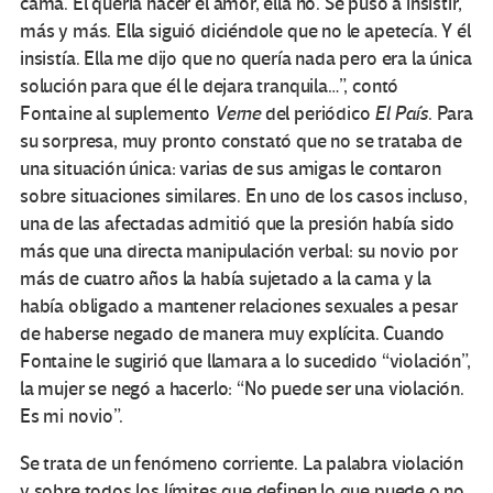
cama. Él quería hacer el amor, ella no. Se puso a insistir,
más y más. Ella siguió diciéndole que no le apetecía. Y él
insistía. Ella me dijo que no quería nada pero era la única
solución para que él le dejara tranquila…”, contó
Fontaine al suplemento
Verne
del periódico
El País
. Para
su sorpresa, muy pronto constató que no se trataba de
una situación única: varias de sus amigas le contaron
sobre situaciones similares. En uno de los casos incluso,
una de las afectadas admitió que la presión había sido
más que una directa manipulación verbal: su novio por
más de cuatro años la había sujetado a la cama y la
había obligado a mantener relaciones sexuales a pesar
de haberse negado de manera muy explícita. Cuando
Fontaine le sugirió que llamara a lo sucedido “violación”,
la mujer se negó a hacerlo: “No puede ser una violación.
Es mi novio”.
Se trata de un fenómeno corriente. La palabra violación
y sobre todos los límites que definen lo que puede o no