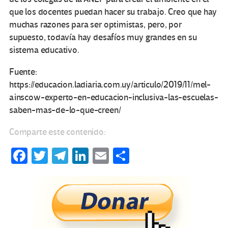
que los docentes puedan hacer su trabajo. Creo que hay
muchas razones para ser optimistas, pero, por
supuesto, todavía hay desafíos muy grandes en su
sistema educativo.
Fuente:
https://educacion.ladiaria.com.uy/articulo/2019/11/mel-
ainscow-experto-en-educacion-inclusiva-las-escuelas-
saben-mas-de-lo-que-creen/
Comparte este contenido:
Fa
T
Te
Li
E
C
ce
wi
le
n
m
o
b
tt
gr
ke
ail
m
o
er
a
dI
p
o
m
n
ar