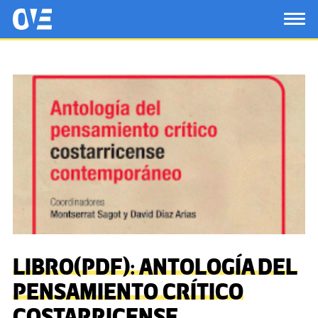
Saltar al contenido principal
OtrasVocesenEducacion.org
TOG
LIBRO(PDF): ANTOLOGÍA DEL
PENSAMIENTO CRÍTICO
COSTARRICENSE