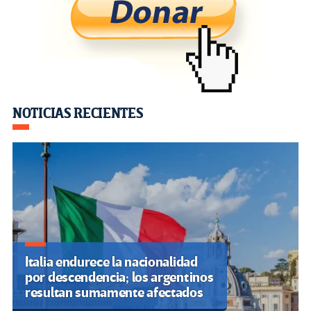
o
er
a
dI
p
o
m
n
ar
k
tir
Navegación
NOTICIAS RECIENTES
de
entradas
Italia endurece la nacionalidad
por descendencia; los argentinos
resultan sumamente afectados