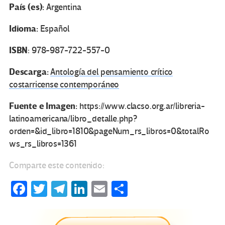
País (es):
Argentina
Idioma:
Español
ISBN
: 978-987-722-557-0
Descarga:
Antología del pensamiento crítico
costarricense contemporáneo
Fuente e Imagen:
https://www.clacso.org.ar/libreria-
latinoamericana/libro_detalle.php?
orden=&id_libro=1810&pageNum_rs_libros=0&totalRo
ws_rs_libros=1361
Comparte este contenido:
Fa
T
Te
Li
E
C
ce
wi
le
n
m
o
b
tt
gr
ke
ail
m