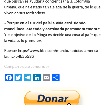
que buscan es ayudar a concientizar a la Colombia
urbana, que ha estado tan alejada de la guerra, de lo que
viven en sus territorios».
en el sur del país la vida está siendo
«Porque
mancillada, atacada y asesinada permanentemente
.
Y el objetivo de La Minga es decirle una cosa al país: que
la vida es lo primero».
Fuente: https://www.bbc.com/mundo/noticias-america-
latina-54625586
Comparte este contenido:
Fa
T
Te
Li
E
C
ce
wi
le
n
m
o
b
tt
gr
ke
ail
m
o
er
a
dI
p