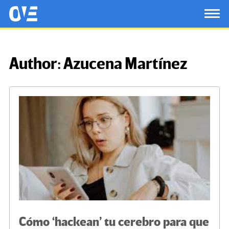
Saltar al contenido principal
OtrasVocesenEducacion.org
TOG
Author:
Azucena Martínez
Cómo ‘hackean’ tu cerebro para que