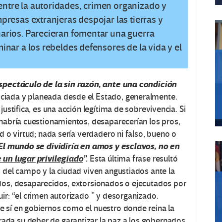
entre la autoridades, crimen organizado y
mpresas extranjeras despojar las tierras y
narios. Parecieran fomentar una guerra
minar a los rebeldes defensores de la vida y el
spectáculo de la sin razón, ante una condición
ciada y planeada desde el Estado, generalmente.
justifica, es una acción legítima de sobrevivencia. Si
 habría cuestionamientos, desaparecerían los pros,
d o virtud; nada sería verdadero ni falso, bueno o
El mundo se dividiría en amos y esclavos, no en
 un lugar privilegiado
”.
Esta última frase resultó
s del campo y la ciudad viven angustiados ante la
dos, desaparecidos, extorsionados o ejecutados por
ir: “el crimen autorizado ” y desorganizado.
 sí en gobiernos como el nuestro donde reina la
da su deber de garantizar la paz a los gobernados,