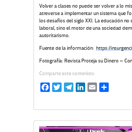
Volver a clases no puede ser volver a lo mi
atreverse a implementar un sistema que fo
los desafíos del siglo XXI. La educación n
laboral, sino el motor de una sociedad dem
autoritarismo.
Fuente de la información:
https://insurgen
Fotografía: Revista Proteja su Dinero – Co
Comparte este contenido:
Fa
T
Te
Li
E
C
ce
wi
le
n
m
o
b
tt
gr
ke
ail
m
o
er
a
dI
p
o
m
n
ar