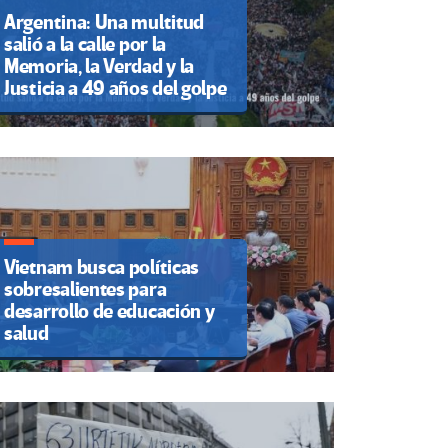
Argentina: Una multitud
salió a la calle por la
Memoria, la Verdad y la
Justicia a 49 años del golpe
Vietnam busca políticas
sobresalientes para
desarrollo de educación y
salud