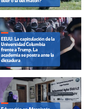
líder o la del matón?
EEUU: La capitulación de la
Universidad Columbia
frente a Trump. La
academia se postra ante la
dictadura