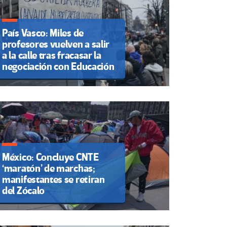
País Vasco: Miles de
profesores vuelven a salir
a la calle tras fracasar la
negociación con Educación
México: Concluye CNTE
‘maratón’ de marchas;
manifestantes se retiran
del Zócalo