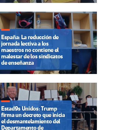
España: La reducción de
jornada lectiva a los
maestros no contiene el
malestar de los sindicatos
de enseñanza
Estad9s Unidos: Trump
firma un decreto que inicia
el desmantelamiento del
Departamento de