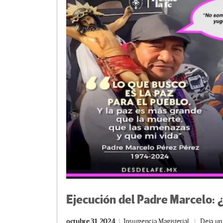
k
tir
Ejecución del Padre Marcelo: 
octubre 31, 2024
Insurgencia Magisterial
Deja un