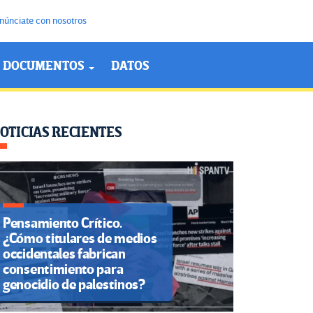
núnciate con nosotros
DOCUMENTOS
DATOS
OTICIAS RECIENTES
Pensamiento Crítico.
¿Cómo titulares de medios
occidentales fabrican
consentimiento para
genocidio de palestinos?