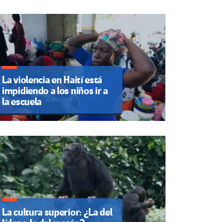
La violencia en Haití está
impidiendo a los niños ir a
la escuela
La cultura superior: ¿La del