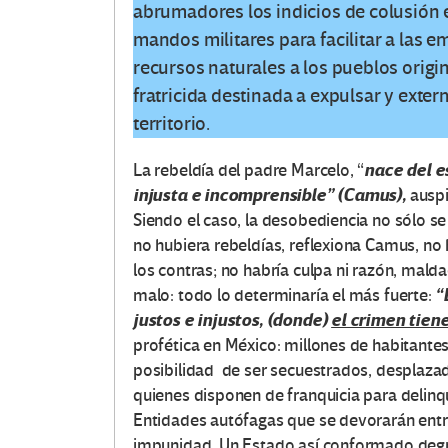
abrumadores los indicios de colusión 
mandos militares para facilitar a las e
recursos naturales a los pueblos origi
fratricida destinada a expulsar y exter
territorio.
nace del e
La rebeldía del padre Marcelo, “
injusta e incomprensible” (Camus),
auspi
Siendo el caso, la desobediencia no sólo se 
no hubiera rebeldías, reflexiona Camus, no
los contras; no habría culpa ni razón, malda
“
malo: todo lo determinaría el más fuerte:
justos e injustos, (donde)
el crimen tiene
profética en México: millones de habitante
posibilidad de ser secuestrados, desplaza
quienes disponen de franquicia para delinqu
Entidades autófagas que se devorarán entre
impunidad. Un Estado así conformado degra