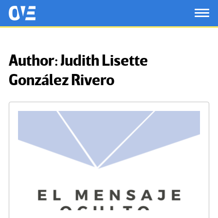
Saltar al contenido principal
OtrasVocesenEducacion.org
TOG
Author:
Judith Lisette
González Rivero