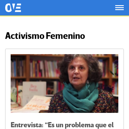
Saltar al contenido principal
OtrasVocesenEducacion.org
TOG
Activismo Femenino
Entrevista: “Es un problema que el