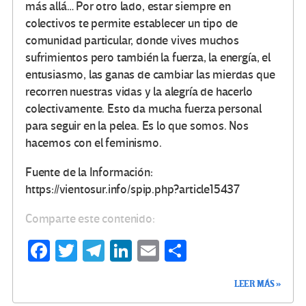
más allá… Por otro lado, estar siempre en
colectivos te permite establecer un tipo de
comunidad particular, donde vives muchos
sufrimientos pero también la fuerza, la energía, el
entusiasmo, las ganas de cambiar las mierdas que
recorren nuestras vidas y la alegría de hacerlo
colectivamente. Esto da mucha fuerza personal
para seguir en la pelea. Es lo que somos. Nos
hacemos con el feminismo.
Fuente de la Información:
https://vientosur.info/spip.php?article15437
Comparte este contenido:
Fa
T
Te
Li
E
C
ce
wi
le
n
m
o
LEER MÁS »
b
tt
gr
ke
ail
m