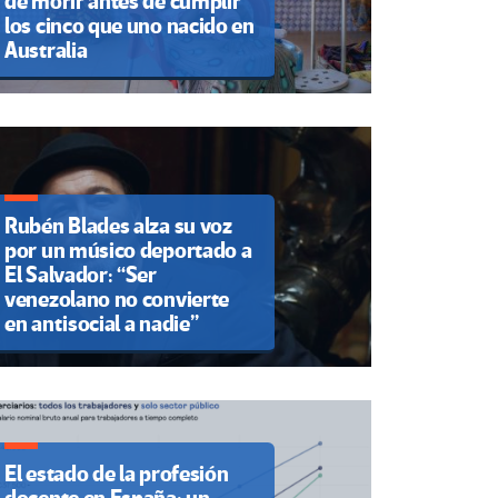
de morir antes de cumplir
los cinco que uno nacido en
Australia
Rubén Blades alza su voz
por un músico deportado a
El Salvador: “Ser
venezolano no convierte
en antisocial a nadie”
El estado de la profesión