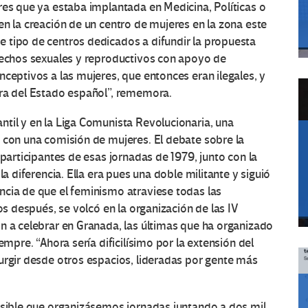
res que ya estaba implantada en Medicina, Políticas o
en la creación de un centro de mujeres en la zona este
 tipo de centros dedicados a difundir la propuesta
erechos sexuales y reproductivos con apoyo de
nceptivos a las mujeres, que entonces eran ilegales, y
era del Estado español”, rememora.
til y en la Liga Comunista Revolucionaria, una
 con una comisión de mujeres. El debate sobre la
 participantes de esas jornadas de 1979, junto con la
la diferencia. Ella era pues una doble militante y siguió
ncia de que el feminismo atraviese todas las
os después, se volcó en la organización de las IV
n a celebrar en Granada, las últimas que ha organizado
empre. “Ahora sería dificilísimo por la extensión del
urgir desde otros espacios, lideradas por gente más
posible que organizásemos jornadas juntando a dos mil