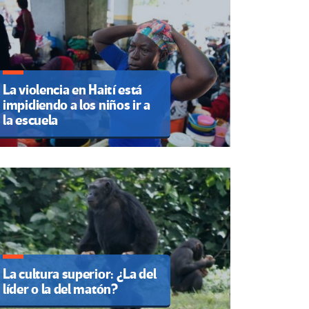
La violencia en Haití está
impidiendo a los niños ir a
la escuela
La cultura superior: ¿La del
líder o la del matón?