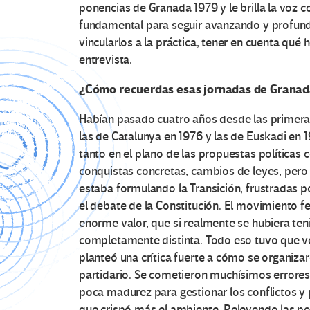
ponencias de Granada 1979 y le brilla la voz 
fundamental para seguir avanzando y profund
vincularlos a la práctica, tener en cuenta qu
entrevista.
¿Cómo recuerdas esas jornadas de Granad
Habían pasado cuatro años desde las primeras 
las de Catalunya en 1976 y las de Euskadi en
tanto en el plano de las propuestas políticas
conquistas concretas, cambios de leyes, pe
estaba formulando la Transición, frustradas p
el debate de la Constitución. El movimiento f
enorme valor, que si realmente se hubiera teni
completamente distinta. Todo eso tuvo que ve
planteó una crítica fuerte a cómo se organizar
partidario. Se cometieron muchísimos errore
poca madurez para gestionar los conflictos y p
que crispó más el ambiente. Releyendo las pon