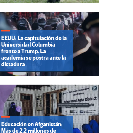
EEUU: La capitulación de la
Universidad Columbia
frente a Trump. La
academia se postra ante la
dictadura
Educación en Afganistán:
Más de 2.2 millones de