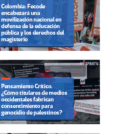
Colombia: Fecode
encabezará una
movilización nacional en
defensa de la educación
pública y los derechos del
magisterio
Pensamiento Crítico.
¿Cómo titulares de medios
occidentales fabrican
consentimiento para
genocidio de palestinos?