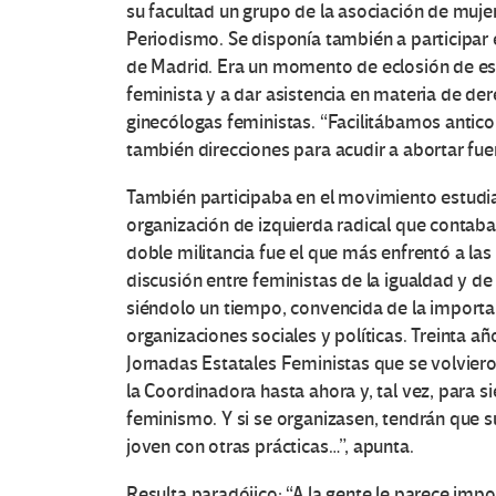
su facultad un grupo de la asociación de muje
Periodismo. Se disponía también a participar 
de Madrid. Era un momento de eclosión de ese
feminista y a dar asistencia en materia de d
ginecólogas feministas. “Facilitábamos antico
también direcciones para acudir a abortar fu
También participaba en el movimiento estudian
organización de izquierda radical que contaba
doble militancia fue el que más enfrentó a las
discusión entre feministas de la igualdad y de 
siéndolo un tiempo, convencida de la importa
organizaciones sociales y políticas. Treinta añ
Jornadas Estatales Feministas que se volviero
la Coordinadora hasta ahora y, tal vez, para si
feminismo. Y si se organizasen, tendrán que s
joven con otras prácticas…”, apunta.
Resulta paradójico: “A la gente le parece im