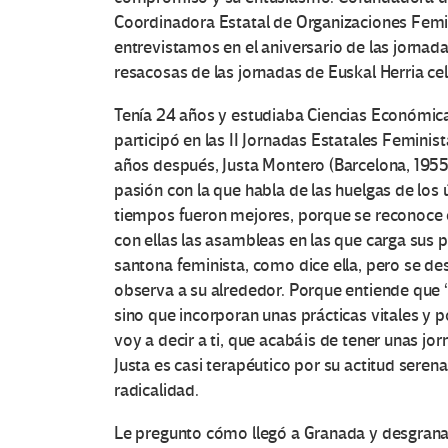
Coordinadora Estatal de Organizaciones Femin
entrevistamos en el aniversario de las jornad
resacosas de las jornadas de Euskal Herria c
Tenía 24 años y estudiaba Ciencias Económic
participó en las II Jornadas Estatales Feminis
años después, Justa Montero (Barcelona, 1955
pasión con la que habla de las huelgas de los 
tiempos fueron mejores, porque se reconoce 
con ellas las asambleas en las que carga sus p
santona feminista, como dice ella, pero se d
observa a su alrededor. Porque entiende que “
sino que incorporan unas prácticas vitales y po
voy a decir a ti, que acabáis de tener unas jo
Justa es casi terapéutico por su actitud serena
radicalidad.
Le pregunto cómo llegó a Granada y desgrana 