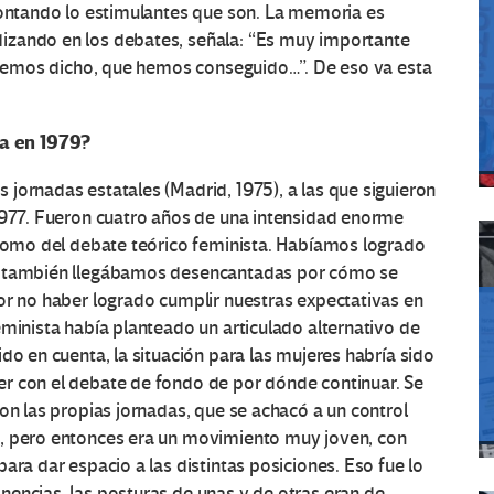
contando lo estimulantes que son. La memoria es
izando en los debates, señala: “Es muy importante
é hemos dicho, que hemos conseguido…”. De eso va esta
a en 1979?
jornadas estatales (Madrid, 1975), a las que siguieron
 1977. Fueron cuatro años de una intensidad enorme
 como del debate teórico feminista. Habíamos logrado
ro también llegábamos desencantadas por cómo se
or no haber logrado cumplir nuestras expectativas en
eminista había planteado un articulado alternativo de
do en cuenta, la situación para las mujeres habría sido
r con el debate de fondo de por dónde continuar. Se
on las propias jornadas, que se achacó a un control
s, pero entonces era un movimiento muy joven, con
ara dar espacio a las distintas posiciones. Eso fue lo
encias, las posturas de unas y de otras eran de