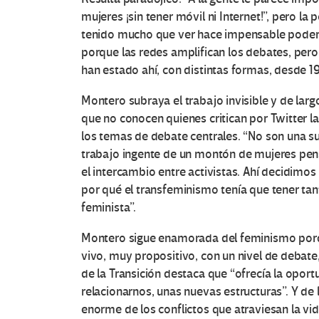
mujeres ¡sin tener móvil ni Internet!”, pero la
tenido mucho que ver hace impensable poder g
porque las redes amplifican los debates, pero
han estado ahí, con distintas formas, desde 1
Montero subraya el trabajo invisible y de larg
que no conocen quienes critican por Twitter l
los temas de debate centrales. “No son una s
trabajo ingente de un montón de mujeres pens
el intercambio entre activistas. Ahí decidimo
por qué el transfeminismo tenía que tener tant
feminista”.
Montero sigue enamorada del feminismo porq
vivo, muy propositivo, con un nivel de debate
de la Transición destaca que “ofrecía la oport
relacionarnos, unas nuevas estructuras”. Y de
enorme de los conflictos que atraviesan la vid