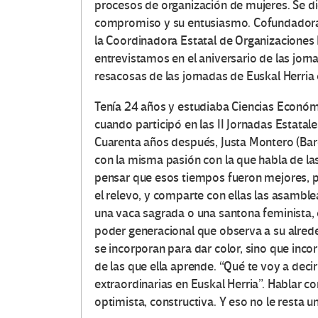
procesos de organización de mujeres. Se di
compromiso y su entusiasmo. Cofundadora 
la Coordinadora Estatal de Organizaciones 
entrevistamos en el aniversario de las jor
resacosas de las jornadas de Euskal Herria
Tenía 24 años y estudiaba Ciencias Econó
cuando participó en las II Jornadas Estatal
Cuarenta años después, Justa Montero (Barc
con la misma pasión con la que habla de las
pensar que esos tiempos fueron mejores, 
el relevo, y comparte con ellas las asamblea
una vaca sagrada o una santona feminista, 
poder generacional que observa a su alred
se incorporan para dar color, sino que incor
de las que ella aprende. “Qué te voy a decir
extraordinarias en Euskal Herria”. Hablar co
optimista, constructiva. Y eso no le resta u