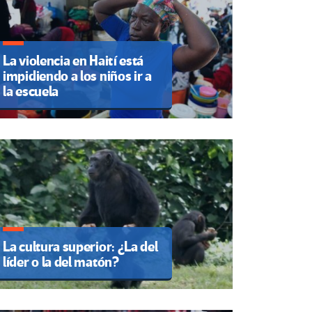
La violencia en Haití está
impidiendo a los niños ir a
la escuela
La cultura superior: ¿La del
líder o la del matón?