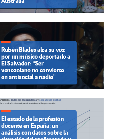
Australia
Rubén Blades alza su voz
por un músico deportado a
El Salvador: “Ser
venezolano no convierte
en antisocial a nadie”
El estado de la profesión
docente en España: un
análisis con datos sobre la