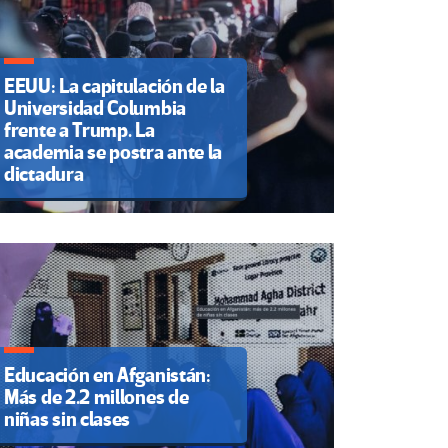
EEUU: La capitulación de la
Universidad Columbia
frente a Trump. La
academia se postra ante la
dictadura
Educación en Afganistán:
Más de 2.2 millones de
niñas sin clases