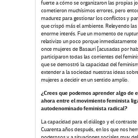
fuerte a cómo se organizaron las propias jo
cometieron muchísimos errores, pero ento
madurez para gestionar los conflictos y para
que crispó más el ambiente. Releyendo las 
enorme interés. Fue un momento de ruptura
relativizo un poco porque inmediatamente 
once mujeres de Basauri [acusadas por hab
participaron todas las corrientes del femi
que se demostró la capacidad del feminism
extender a la sociedad nuestras ideas sobr
mujeres a decidir en un sentido amplio.
¿Crees que podemos aprender algo de esa
ahora entre el movimiento feminista liga
autodenominado feminista radical?
La capacidad para el diálogo y el contraste
Cuarenta años después, en los que nos he
poderosos y a situaciones sociales muy de