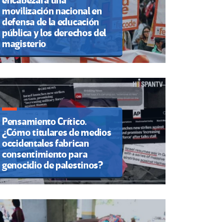
encabezará una
movilización nacional en
defensa de la educación
pública y los derechos del
magisterio
Pensamiento Crítico.
¿Cómo titulares de medios
occidentales fabrican
consentimiento para
genocidio de palestinos?