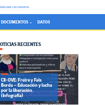
núnciate con nosotros
DOCUMENTOS
DATOS
OTICIAS RECIENTES
CII-OVE: Freire y Fals
Borda – Educación y lucha
por la liberación.
(Infografía)