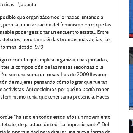
ácticas…”, apunta.
imposible que organizásemos jornadas juntando a
!”, pero la popularización del feminismo en el que las
sable poder gestionar un encuentro estatal. Entre
s debates, pero también las broncas más agrias, los
s formas, desde 1979.
argo recorrido que implica organizar unas jornadas,
itter la composición de las mesas redondas o la
. “No son una suma de cosas. Las de 2009 llevaron
ontón de mujeres pensando cómo lograr que fueran
tre activistas. Ahí decidimos por qué no podía haber
ansfeminismo tenía que tener tanta presencia. Haces
orque “ha sido en todos estos años un movimiento
 debate, de producción teórica impresionante”. Del
ecía la oportunidad para dibujar una nueva forma de