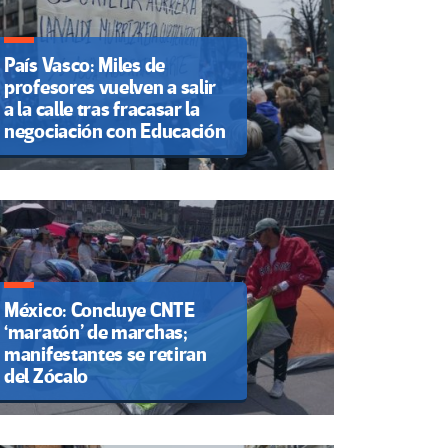
País Vasco: Miles de
profesores vuelven a salir
a la calle tras fracasar la
negociación con Educación
México: Concluye CNTE
‘maratón’ de marchas;
manifestantes se retiran
del Zócalo