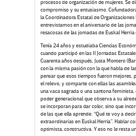
procesos de organización de mujeres. Se di
compromiso y su entusiasmo. Cofundadora 
la Coordinadora Estatal de Organizaciones 
entrevistamos en el aniversario de las jor
resacosas de las jornadas de Euskal Herria
Tenía 24 años y estudiaba Ciencias Econó
cuando participó en las II Jornadas Estatal
Cuarenta años después, Justa Montero (Barc
con la misma pasión con la que habla de las
pensar que esos tiempos fueron mejores, 
el relevo, y comparte con ellas las asamblea
una vaca sagrada o una santona feminista, 
poder generacional que observa a su alred
se incorporan para dar color, sino que incor
de las que ella aprende. “Qué te voy a decir
extraordinarias en Euskal Herria”. Hablar co
optimista, constructiva. Y eso no le resta u