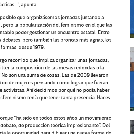
ácticas…”, apunta.
imposible que organizásemos jornadas juntando a
!”, pero la popularización del feminismo en el que las
sable poder gestionar un encuentro estatal. Entre
s debates, pero también las broncas más agrias, los
s formas, desde 1979.
argo recorrido que implica organizar unas jornadas,
itter la composición de las mesas redondas o la
. “No son una suma de cosas. Las de 2009 llevaron
ontón de mujeres pensando cómo lograr que fueran
tre activistas. Ahí decidimos por qué no podía haber
ansfeminismo tenía que tener tanta presencia. Haces
orque “ha sido en todos estos años un movimiento
 debate, de producción teórica impresionante”. Del
ecía la oportunidad para dibujar una nueva forma de