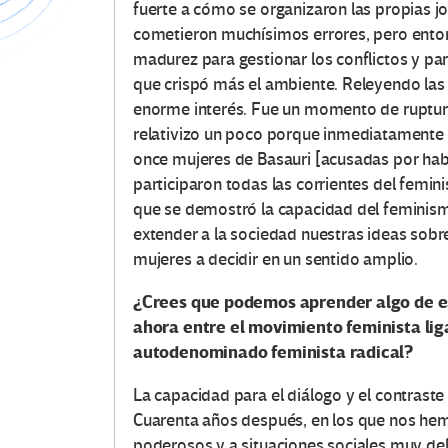
fuerte a cómo se organizaron las propias jo
cometieron muchísimos errores, pero ento
madurez para gestionar los conflictos y para
que crispó más el ambiente. Releyendo las 
enorme interés. Fue un momento de ruptura
relativizo un poco porque inmediatamente 
once mujeres de Basauri [acusadas por hab
participaron todas las corrientes del femi
que se demostró la capacidad del feminism
extender a la sociedad nuestras ideas sobr
mujeres a decidir en un sentido amplio.
¿Crees que podemos aprender algo de esa
ahora entre el movimiento feminista liga
autodenominado feminista radical?
La capacidad para el diálogo y el contraste
Cuarenta años después, en los que nos he
poderosos y a situaciones sociales muy de