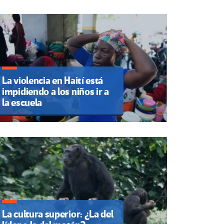
La violencia en Haití está
impidiendo a los niños ir a
la escuela
La cultura superior: ¿La del