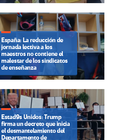
España: La reducción de
jornada lectiva a los
maestros no contiene el
malestar de los sindicatos
de enseñanza
Estad9s Unidos: Trump
firma un decreto que inicia
el desmantelamiento del
Departamento de