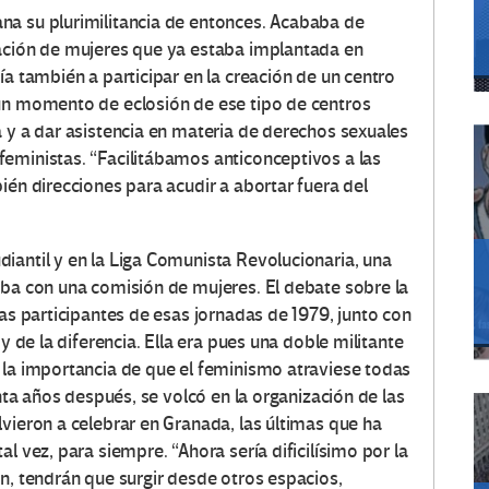
na su plurimilitancia de entonces. Acababa de
iación de mujeres que ya estaba implantada en
ía también a participar en la creación de un centro
 un momento de eclosión de ese tipo de centros
a y a dar asistencia en materia de derechos sexuales
eministas. “Facilitábamos anticonceptivos a las
ién direcciones para acudir a abortar fuera del
iantil y en la Liga Comunista Revolucionaria, una
aba con una comisión de mujeres. El debate sobre la
las participantes de esas jornadas de 1979, junto con
y de la diferencia. Ella era pues una doble militante
 la importancia de que el feminismo atraviese todas
inta años después, se volcó en la organización de las
vieron a celebrar en Granada, las últimas que ha
l vez, para siempre. “Ahora sería dificilísimo por la
n, tendrán que surgir desde otros espacios,