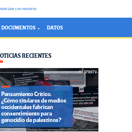
núnciate con nosotros
DOCUMENTOS
DATOS
OTICIAS RECIENTES
Pensamiento Crítico.
¿Cómo titulares de medios
occidentales fabrican
consentimiento para
genocidio de palestinos?