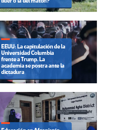
líder o la del matón?
EEUU: La capitulación de la
Universidad Columbia
frente a Trump. La
academia se postra ante la
dictadura