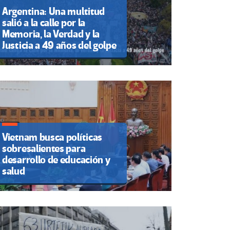
Argentina: Una multitud
salió a la calle por la
Memoria, la Verdad y la
Justicia a 49 años del golpe
Vietnam busca políticas
sobresalientes para
desarrollo de educación y
salud