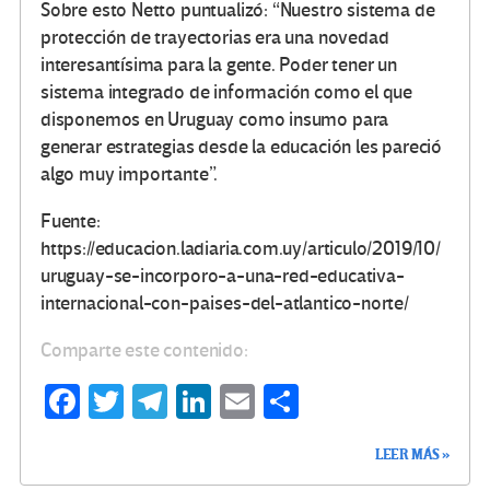
Sobre esto Netto puntualizó: “Nuestro sistema de
protección de trayectorias era una novedad
interesantísima para la gente. Poder tener un
sistema integrado de información como el que
disponemos en Uruguay como insumo para
generar estrategias desde la educación les pareció
algo muy importante”.
Fuente:
https://educacion.ladiaria.com.uy/articulo/2019/10/
uruguay-se-incorporo-a-una-red-educativa-
internacional-con-paises-del-atlantico-norte/
Comparte este contenido:
Fa
T
Te
Li
E
C
ce
wi
le
n
m
o
LEER MÁS »
b
tt
gr
ke
ail
m