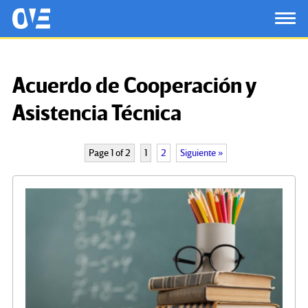
Saltar al contenido principal
OtrasVocesenEducacion.org
TOG
Acuerdo de Cooperación y
Asistencia Técnica
Page 1 of 2
1
2
Siguiente »