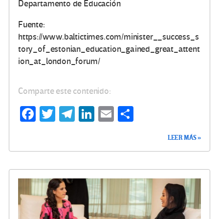
Departamento de Educación
Fuente:
https://www.baltictimes.com/minister__success_s
tory_of_estonian_education_gained_great_attent
ion_at_london_forum/
Comparte este contenido:
Fa
T
Te
Li
E
C
ce
wi
le
n
m
o
LEER MÁS »
b
tt
gr
ke
ail
m
o
er
a
dI
p
o
m
n
ar
k
tir