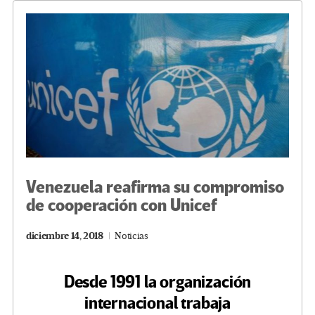
o
m
n
ar
k
tir
Venezuela reafirma su compromiso
de cooperación con Unicef
diciembre 14, 2018
Noticias
Desde 1991 la organización
internacional trabaja