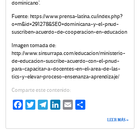
dominicano’.
Fuente: https://www.prensa-latina.cu/index.php?
o=rn&id=291278&SEO=dominicana-y-el-pnud-
suscriben-acuerdo-de-cooperacion-en-educacion
Imagen tomada de:
http://www.sinsurrapa.com/educacion/ministerio-
de-educacion-suscribe-acuerdo-con-el-pnud-
para-capacitar-a-docentes-en-el-area-de-las-
tics-y-elevar-proceso-ensenanza-aprendizaje/
Comparte este contenido:
Fa
T
Te
Li
E
C
ce
wi
le
n
m
o
LEER MÁS »
b
tt
gr
ke
ail
m
o
er
a
dI
p