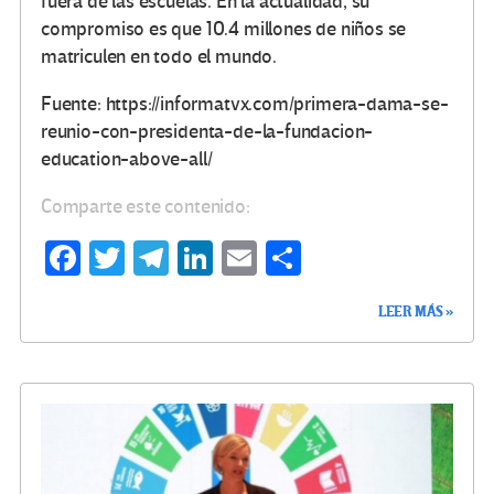
fuera de las escuelas. En la actualidad, su
compromiso es que 10.4 millones de niños se
matriculen en todo el mundo.
Fuente: https://informatvx.com/primera-dama-se-
reunio-con-presidenta-de-la-fundacion-
education-above-all/
Comparte este contenido:
Fa
T
Te
Li
E
C
ce
wi
le
n
m
o
LEER MÁS »
b
tt
gr
ke
ail
m
o
er
a
dI
p
o
m
n
ar
k
tir