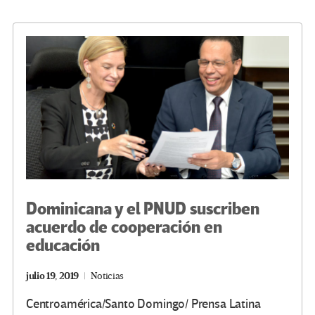
o
er
a
dI
p
o
m
n
ar
k
tir
Dominicana y el PNUD suscriben
acuerdo de cooperación en
educación
julio 19, 2019
Noticias
Centroamérica/Santo Domingo/ Prensa Latina