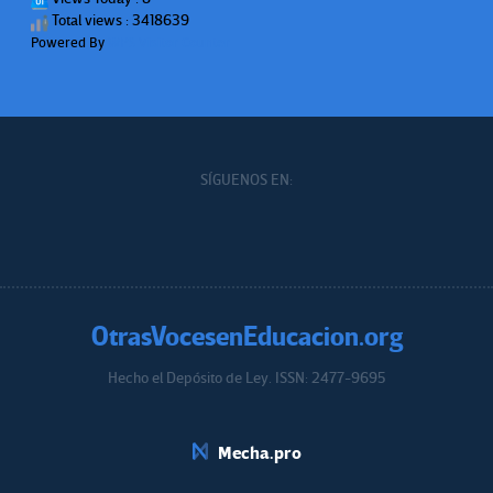
Total views : 3418639
Powered By
WPS Visitor Counter
SÍGUENOS EN:
OtrasVocesenEducacion.org
Hecho el Depósito de Ley. ISSN: 2477-9695
Educacion.org
Mecha.pro