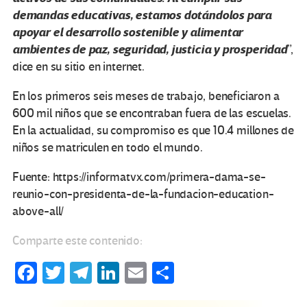
demandas educativas, estamos dotándolos para
apoyar el desarrollo sostenible y alimentar
ambientes de paz, seguridad, justicia y prosperidad
”,
dice en su sitio en internet.
En los primeros seis meses de trabajo, beneficiaron a
600 mil niños que se encontraban fuera de las escuelas.
En la actualidad, su compromiso es que 10.4 millones de
niños se matriculen en todo el mundo.
Fuente: https://informatvx.com/primera-dama-se-
reunio-con-presidenta-de-la-fundacion-education-
above-all/
Comparte este contenido:
Fa
T
Te
Li
E
C
ce
wi
le
n
m
o