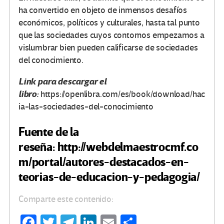
ha convertido en objeto de inmensos desafíos
económicos, políticos y culturales, hasta tal punto
que las sociedades cuyos contornos empezamos a
vislumbrar bien pueden calificarse de sociedades
del conocimiento.
Link para descargar el
libro:
https://openlibra.com/es/book/download/hac
ia-las-sociedades-del-conocimiento
Fuente de la
reseña: http://webdelmaestrocmf.co
m/portal/autores-destacados-en-
teorias-de-educacion-y-pedagogia/
Comparte este contenido:
Fa
T
Te
Li
E
C