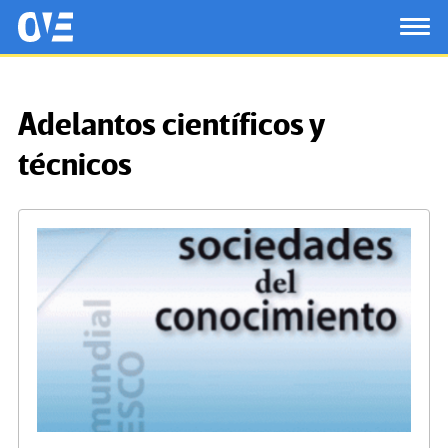
Saltar al contenido principal
OtrasVocesenEducacion.org
TOG
Adelantos científicos y
técnicos