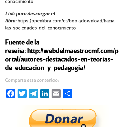
conocimiento.
Link para descargar el
libro:
https://openlibra.com/es/book/download/hacia-
las-sociedades-del-conocimiento
Fuente de la
reseña: http://webdelmaestrocmf.com/p
ortal/autores-destacados-en-teorias-
de-educacion-y-pedagogia/
Comparte este contenido:
Fa
T
Te
Li
E
C
ce
wi
le
n
m
o
b
tt
gr
ke
ail
m
o
er
a
dI
p