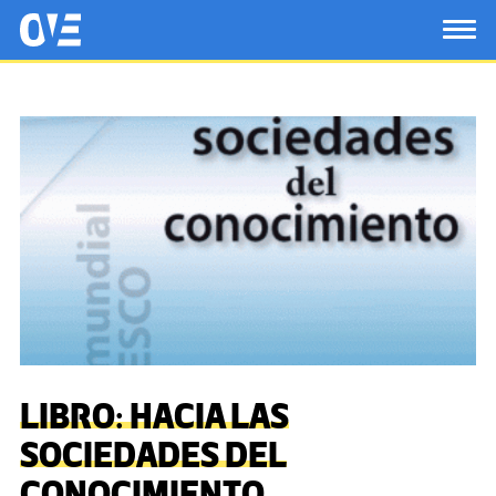
Saltar al contenido principal
OtrasVocesenEducacion.org
TOG
LIBRO: HACIA LAS
SOCIEDADES DEL
CONOCIMIENTO