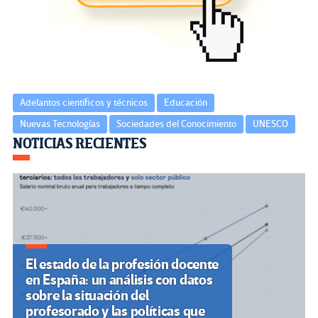
o
m
n
ar
k
tir
Adelantos científicos y técnicos
Educación
Nuevas Tecnologías
Sociedades del Conocimiento
UNESCO
Navegación
NOTICIAS RECIENTES
de
entradas
El estado de la profesión docente
en España: un análisis con datos
sobre la situación del
profesorado y las políticas que