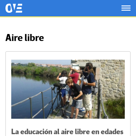
Saltar al contenido principal
OtrasVocesenEducacion.org
TOG
Aire libre
La educación al aire libre en edades