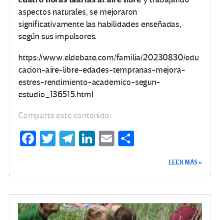
aspectos naturales, se mejoraron
significativamente las habilidades enseñadas,
según sus impulsores.
https://www.eldebate.com/familia/20230830/edu
cacion-aire-libre-edades-tempranas-mejora-
estres-rendimiento-academico-segun-
estudio_136515.html
Comparte este contenido:
Fa
T
Te
Li
E
C
ce
wi
le
n
m
o
LEER MÁS »
b
tt
gr
ke
ail
m
o
er
a
dI
p
o
m
n
ar
k
tir