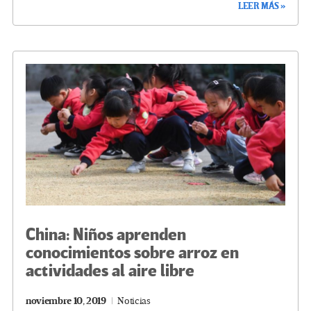
LEER MÁS »
b
tt
gr
ke
ail
m
o
er
a
dI
p
o
m
n
ar
k
tir
China: Niños aprenden
conocimientos sobre arroz en
actividades al aire libre
noviembre 10, 2019
Noticias