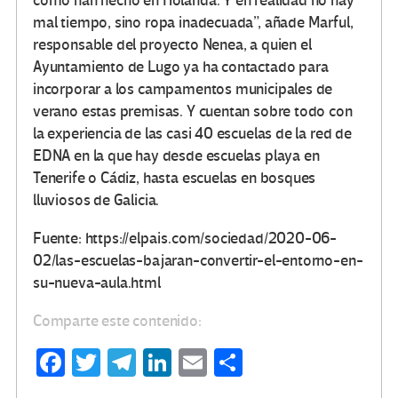
como han hecho en Holanda. Y en realidad no hay
mal tiempo, sino ropa inadecuada”, añade Marful,
responsable del proyecto Nenea, a quien el
Ayuntamiento de Lugo ya ha contactado para
incorporar a los campamentos municipales de
verano estas premisas. Y cuentan sobre todo con
la experiencia de las casi 40 escuelas de la red de
EDNA en la que hay desde escuelas playa en
Tenerife o Cádiz, hasta escuelas en bosques
lluviosos de Galicia.
Fuente: https://elpais.com/sociedad/2020-06-
02/las-escuelas-bajaran-convertir-el-entorno-en-
su-nueva-aula.html
Comparte este contenido:
Fa
T
Te
Li
E
C
ce
wi
le
n
m
o