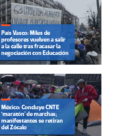
País Vasco: Miles de
profesores vuelven a salir
a la calle tras fracasar la
negociación con Educación
México: Concluye CNTE
‘maratón’ de marchas;
manifestantes se retiran
del Zócalo