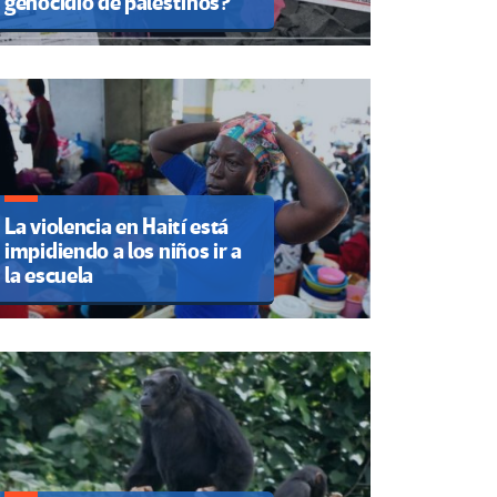
genocidio de palestinos?
La violencia en Haití está
impidiendo a los niños ir a
la escuela