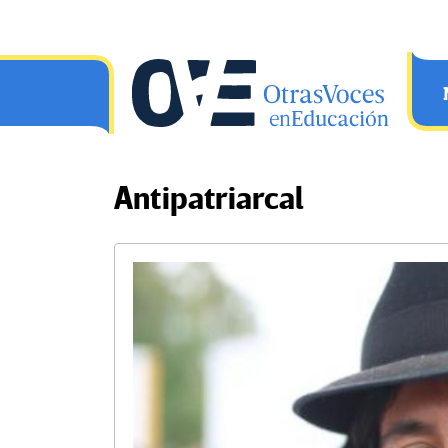
Saltar al contenido principal
OtrasVocesenEducacion.org
Antipatriarcal