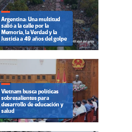
Argentina: Una multitud
salió a la calle por la
Memoria, la Verdad y la
Justicia a 49 años del golpe
Vietnam busca políticas
sobresalientes para
desarrollo de educación y
salud