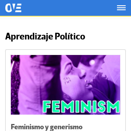
Saltar al contenido principal
OtrasVocesenEducacion.org
TOG
Aprendizaje Político
Feminismo y generismo