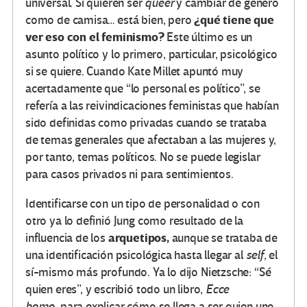
universal. Si quieren ser
queer
y cambiar de género
¿qué tiene que
como de camisa… está bien, pero
ver eso con el feminismo?
Este último es un
asunto político y lo primero, particular, psicológico
si se quiere. Cuando Kate Millet apuntó muy
acertadamente que “lo personal es político”, se
refería a las reivindicaciones feministas que habían
sido definidas como privadas cuando se trataba
de temas generales que afectaban a las mujeres y,
por tanto, temas políticos. No se puede legislar
para casos privados ni para sentimientos.
Identificarse con un tipo de personalidad o con
otro ya lo definió Jung como resultado de la
arquetipos,
influencia de los
aunque se trataba de
una identificación psicológica hasta llegar al
self,
el
sí-mismo más profundo. Ya lo dijo Nietzsche: “Sé
quien eres”, y escribió todo un libro,
Ecce
homo,
para explicar cómo se llega a ser quien uno