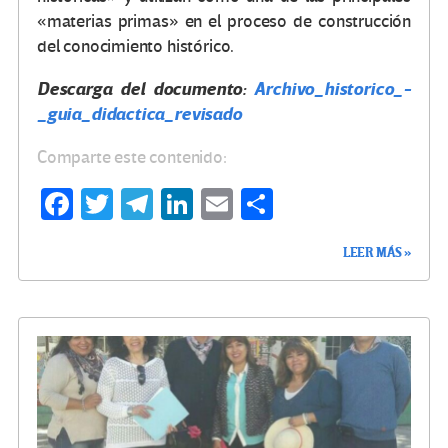
«materias primas» en el proceso de construcción
del conocimiento histórico.
Descarga del documento:
Archivo_historico_-
_guia_didactica_revisado
Comparte este contenido:
Fa
T
Te
Li
E
C
ce
wi
le
n
m
o
LEER MÁS »
b
tt
gr
ke
ail
m
o
er
a
dI
p
o
m
n
ar
k
tir