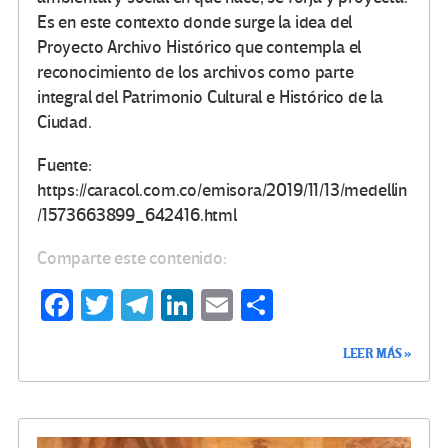
Es en este contexto donde surge la idea del
Proyecto Archivo Histórico que contempla el
reconocimiento de los archivos como parte
integral del Patrimonio Cultural e Histórico de la
Ciudad.
Fuente:
https://caracol.com.co/emisora/2019/11/13/medellin
/1573663899_642416.html
Comparte este contenido:
Fa
T
Te
Li
E
C
ce
wi
le
n
m
o
LEER MÁS »
b
tt
gr
ke
ail
m
o
er
a
dI
p
o
m
n
ar