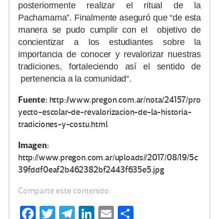
posteriormente realizar el ritual de la
Pachamama”. Finalmente aseguró que “de esta
manera se pudo cumplir con el objetivo de
concientizar a los estudiantes sobre la
importancia de conocer y revalorizar nuestras
tradiciones, fortaleciendo así el sentido de
pertenencia a la comunidad“.
Fuente:
http://www.pregon.com.ar/nota/24157/pro
yecto-escolar-de-revalorizacion-de-la-historia-
tradiciones-y-costu.html
Imagen:
http://www.pregon.com.ar/uploads//2017/08/19/5c
39fddf0eaf2b462382bf2443f635e5.jpg
Comparte este contenido:
Fa
T
Te
Li
E
C