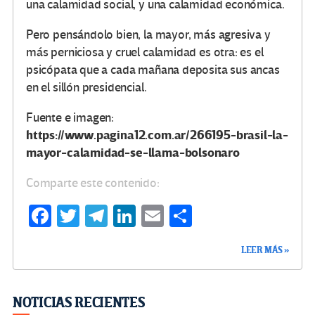
una calamidad social, y una calamidad económica.
Pero pensándolo bien, la mayor, más agresiva y
más perniciosa y cruel calamidad es otra: es el
psicópata que a cada mañana deposita sus ancas
en el sillón presidencial.
Fuente e imagen:
https://www.pagina12.com.ar/266195-brasil-la-
mayor-calamidad-se-llama-bolsonaro
Comparte este contenido:
Fa
T
Te
Li
E
C
ce
wi
le
n
m
o
LEER MÁS »
b
tt
gr
ke
ail
m
o
er
a
dI
p
o
m
n
ar
NOTICIAS RECIENTES