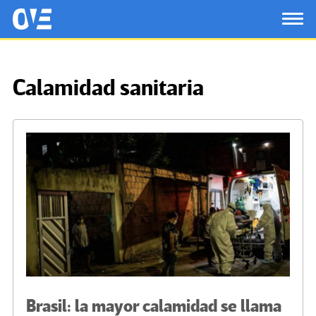
Saltar al contenido principal
OtrasVocesenEducacion.org
TOG
Calamidad sanitaria
Brasil: la mayor calamidad se llama