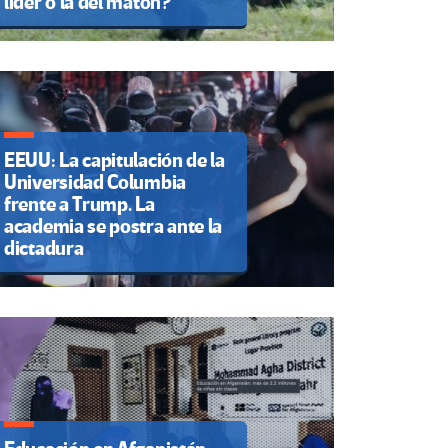
líder o la del matón?
EEUU: La capitulación de la
Universidad Columbia
frente a Trump. La
academia se postra ante la
dictadura