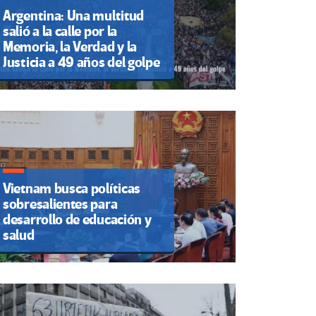
Argentina: Una multitud
salió a la calle por la
Memoria, la Verdad y la
Justicia a 49 años del golpe
Vietnam busca políticas
sobresalientes para
desarrollo de educación y
salud