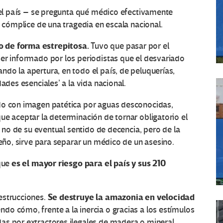
 del país – se pregunta qué médico efectivamente
e cómplice de una tragedia en escala nacional.
o de forma estrepitosa.
Tuvo que pasar por el
er informado por los periodistas que el desvariado
do la apertura, en todo el país, de peluquerías,
ades esenciales’ a la vida nacional.
do con imagen patética por aguas desconocidas,
ue aceptar la determinación de tornar obligatorio el
a no de su eventual sentido de decencia, pero de la
leño, sirve para separar un médico de un asesino.
es el mayor riesgo para el país y sus 210
que
Se destruye la amazonia en velocidad
estrucciones.
o cómo, frente a la inercia o gracias a los estímulos
as por extractores ilegales de madera o mineral,