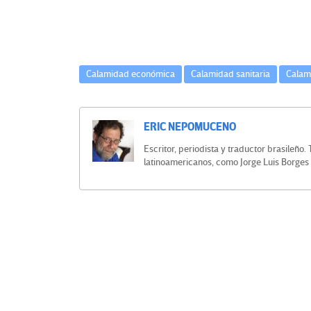
k
tir
O
Calamidad económica
Calamidad sanitaria
Calam
t
r
ERIC NEPOMUCENO
Escritor, periodista y traductor brasileño
a
latinoamericanos, como Jorge Luis Borges 
s
Navegación
V
de
entradas
o
c