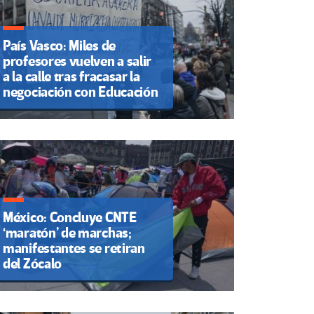
País Vasco: Miles de
profesores vuelven a salir
a la calle tras fracasar la
negociación con Educación
México: Concluye CNTE
‘maratón’ de marchas;
manifestantes se retiran
del Zócalo