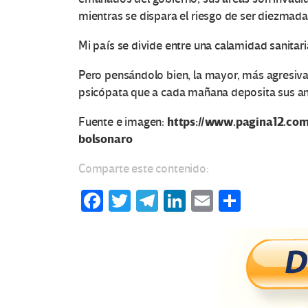
mientras se dispara el riesgo de ser diezmadas
Mi país se divide entre una calamidad sanitar
Pero pensándolo bien, la mayor, más agresiva 
psicópata que a cada mañana deposita sus anca
https://www.pagina12.co
Fuente e imagen:
bolsonaro
Comparte este contenido:
Fa
T
Te
Li
E
C
ce
wi
le
n
m
o
b
tt
gr
ke
ail
m
o
er
a
dI
p
o
m
n
ar