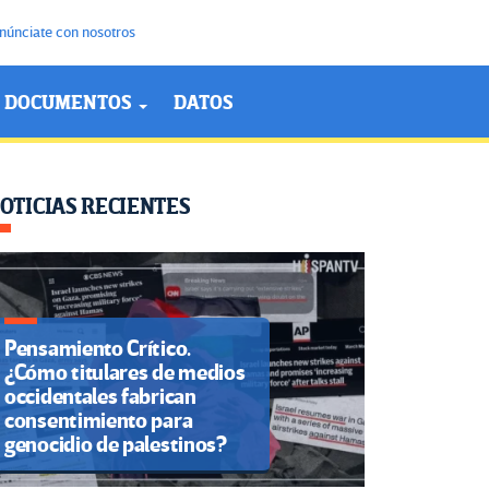
núnciate con nosotros
DOCUMENTOS
DATOS
OTICIAS RECIENTES
Pensamiento Crítico.
¿Cómo titulares de medios
occidentales fabrican
consentimiento para
genocidio de palestinos?