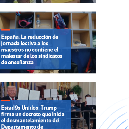
España: La reducción de
jornada lectiva a los
maestros no contiene el
malestar de los sindicatos
de enseñanza
Estad9s Unidos: Trump
firma un decreto que inicia
el desmantelamiento del
Departamento de