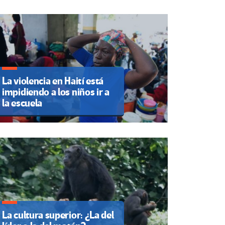
La violencia en Haití está
impidiendo a los niños ir a
la escuela
La cultura superior: ¿La del