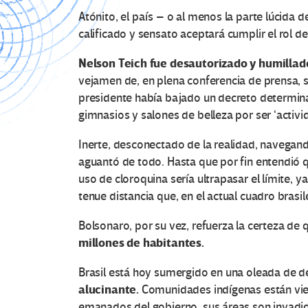
Atónito, el país – o al menos la parte lúcida
calificado y sensato aceptará cumplir el rol d
Nelson Teich fue desautorizado y humillad
vejamen de, en plena conferencia de prensa, s
presidente había bajado un decreto determinan
gimnasios y salones de belleza por ser ‘activid
Inerte, desconectado de la realidad, navegan
aguantó de todo. Hasta que por fin entendió q
uso de cloroquina sería ultrapasar el límite, y
tenue distancia que, en el actual cuadro brasi
Bolsonaro, por su vez, refuerza la certeza de 
millones de habitantes.
Brasil está hoy sumergido en una oleada de d
alucinante.
Comunidades indígenas están viend
emanados del gobierno, sus áreas son invadid