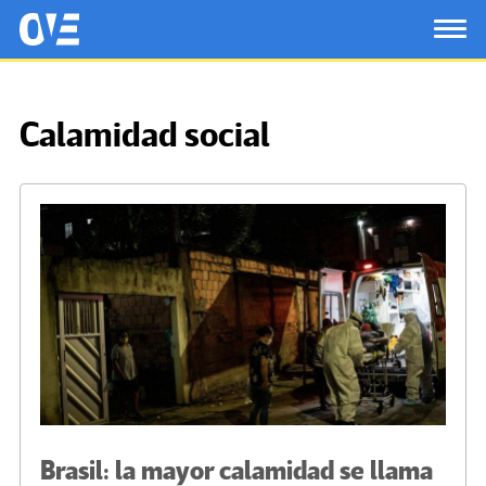
Saltar al contenido principal
OtrasVocesenEducacion.org
TOG
Calamidad social
Brasil: la mayor calamidad se llama