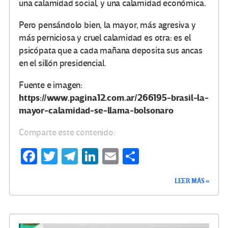
una calamidad social, y una calamidad económica.
Pero pensándolo bien, la mayor, más agresiva y
más perniciosa y cruel calamidad es otra: es el
psicópata que a cada mañana deposita sus ancas
en el sillón presidencial.
Fuente e imagen:
https://www.pagina12.com.ar/266195-brasil-la-
mayor-calamidad-se-llama-bolsonaro
Comparte este contenido:
Fa
T
Te
Li
E
C
ce
wi
le
n
m
o
LEER MÁS »
b
tt
gr
ke
ail
m
o
er
a
dI
p
o
m
n
ar