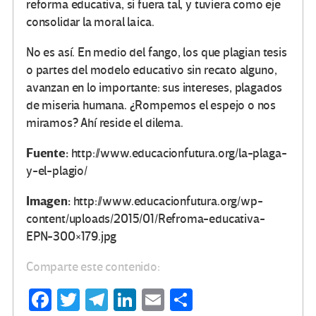
reforma educativa, si fuera tal, y tuviera como eje
consolidar la moral laica.
No es así. En medio del fango, los que plagian tesis
o partes del modelo educativo sin recato alguno,
avanzan en lo importante: sus intereses, plagados
de miseria humana. ¿Rompemos el espejo o nos
miramos? Ahí reside el dilema.
Fuente:
http://www.educacionfutura.org/la-plaga-
y-el-plagio/
Imagen:
http://www.educacionfutura.org/wp-
content/uploads/2015/01/Refroma-educativa-
EPN-300×179.jpg
Comparte este contenido:
Fa
T
Te
Li
E
C