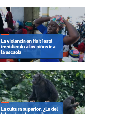
La violencia en Haití está
impidiendo a los niños ir a
la escuela
La cultura superior: ¿La del