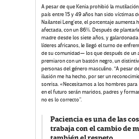
A pesar de que Kenia prohibió la mutilación
país entre 15 y 49 años han sido víctimas de
Nailantei Leng’ete, el porcentaje aumenta h
afectada, con un 86%. Después de plantarle
madre desde los siete años, y galardonad
líderes africanos, le llegó el turno de enfre
de su comunidad— los que después de un a
premiaron con un bastón negro, un distint
personas del género masculino. “A pesar d
ilusión me ha hecho, por ser un reconocim
sonrisa. «Necesitamos a los hombres para 
en el futuro serán maridos, padres y forma
no es lo correcto”.
Paciencia es una de las c
trabaja con el cambio de 
también el respeto