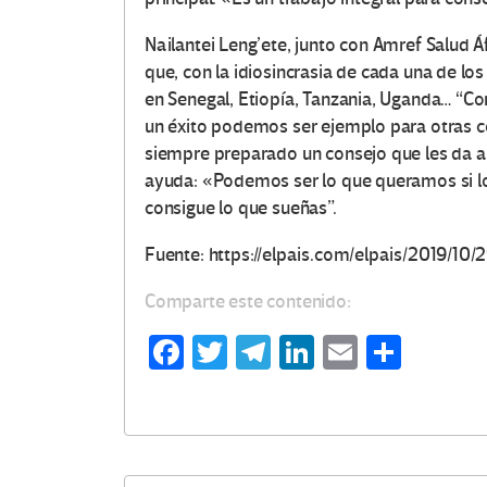
Nailantei Leng’ete, junto con Amref Salud 
que, con la idiosincrasia de cada una de los
en Senegal, Etiopía, Tanzania, Uganda… “Co
un éxito podemos ser ejemplo para otras co
siempre preparado un consejo que les da a 
ayuda: «Podemos ser lo que queramos si lo 
consigue lo que sueñas”.
Fuente: https://elpais.com/elpais/2019/1
Comparte este contenido:
Fa
T
Te
Li
E
C
ce
wi
le
n
m
o
b
tt
gr
ke
ail
m
o
er
a
dI
p