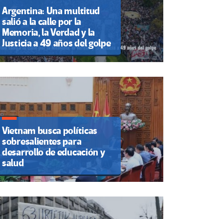
Argentina: Una multitud
salió a la calle por la
Memoria, la Verdad y la
Justicia a 49 años del golpe
Vietnam busca políticas
sobresalientes para
desarrollo de educación y
salud