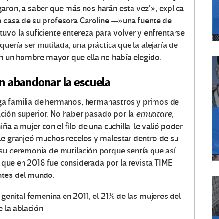
aron, a saber que más nos harán esta vez'», explica
en casa de su profesora Caroline —»una fuente de
uvo la suficiente entereza para volver y enfrentarse
uería ser mutilada, una práctica que la alejaría de
con un hombre mayor que ella no había elegido.
in abandonar la escuela
arga familia de hermanos, hermanastros y primos de
ción superior. No haber pasado por la
emuatare
,
ña a mujer con el filo de una cuchilla, le valió poder
le granjeó muchos recelos y malestar dentro de su
su ceremonia de mutilación porque sentía que así
en que en 2018 fue considerada por
la revista TIME
ntes del mundo
.
 genital femenina en 2011, el 21% de las mujeres del
e la ablación