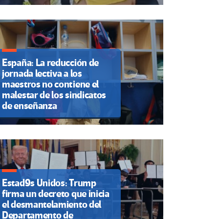
España: La reducción de
jornada lectiva a los
maestros no contiene el
malestar de los sindicatos
de enseñanza
Estad9s Unidos: Trump
firma un decreto que inicia
el desmantelamiento del
Departamento de