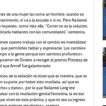
iones de una mujer las toma un hombre: cuando se
trimonio, sí va a la escuela o si no. Pero Nailantei
huyendo, como hizo ella. “Correr no es la solución,
adicarla hablando con las comunidades”, sentencia.
rende cuando trabaja con el cambio de mentalidad
 que permitirles hablar y expresarse. Los cambios
iempo a la gente porque son cambios profundos»,
Campoamor de Oviedo a recoger
el premio Princesa de
l que Amref fue galardonado.
cias de la ablación te dicen que es mentira, que no
en su parto por haber sido mutilada, así que es
chos y datos», por lo que Nailantei Leng’ete
ar con la mutilación genital femenina, la de dar
que viven de esta práctica, y que no sea su ingreso
seguir mejores resultados», asegura.