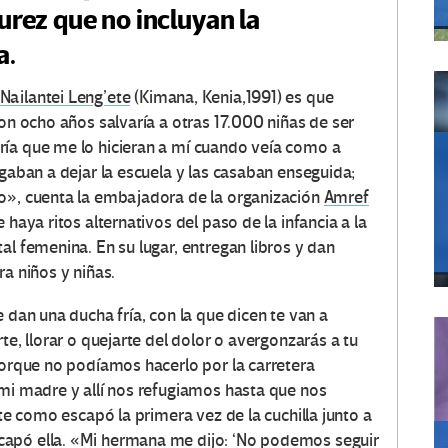
durez que no incluyan la
a.
 Nailantei Leng’ete
(Kimana, Kenia,1991) es que
con ocho años salvaría a otras 17.000 niñas de ser
ría que me lo hicieran a mí cuando veía como a
igaban a dejar la escuela y las casaban enseguida;
ño», cuenta la embajadora de la organización
Amref
 haya ritos alternativos del paso de la infancia a la
al femenina. En su lugar, entregan libros y dan
ra niños y niñas.
 dan una ducha fría, con la que dicen te van a
te, llorar o quejarte del dolor o avergonzarás a tu
porque no podíamos hacerlo por la carretera
 mi madre y allí nos refugiamos hasta que nos
ete como escapó la primera vez de la cuchilla junto a
capó ella. «Mi hermana me dijo: ‘No podemos seguir