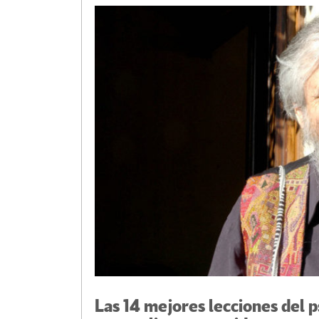
o
m
n
ar
k
tir
Las 14 mejores lecciones del p