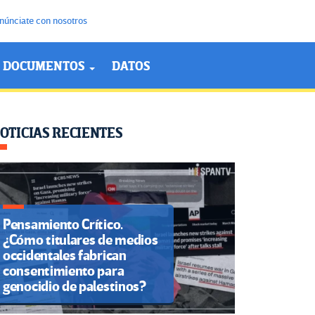
núnciate con nosotros
DOCUMENTOS
DATOS
OTICIAS RECIENTES
Pensamiento Crítico.
¿Cómo titulares de medios
occidentales fabrican
consentimiento para
genocidio de palestinos?