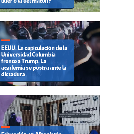
líder o la del matón?
EEUU: La capitulación de la
Universidad Columbia
frente a Trump. La
academia se postra ante la
dictadura