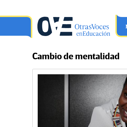
Saltar al contenido principal
OtrasVocesenEducacion.org
Cambio de mentalidad