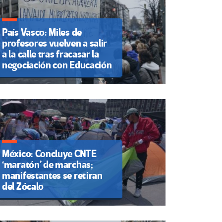
País Vasco: Miles de
profesores vuelven a salir
a la calle tras fracasar la
negociación con Educación
México: Concluye CNTE
‘maratón’ de marchas;
manifestantes se retiran
del Zócalo