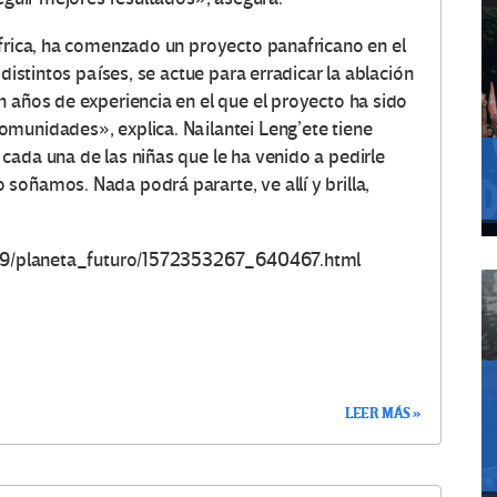
África, ha comenzado un proyecto panafricano en el
 distintos países, se actue para erradicar la ablación
n años de experiencia en el que el proyecto ha sido
munidades», explica. Nailantei Leng’ete tiene
cada una de las niñas que le ha venido a pedirle
soñamos. Nada podrá pararte, ve allí y brilla,
0/29/planeta_futuro/1572353267_640467.html
LEER MÁS »