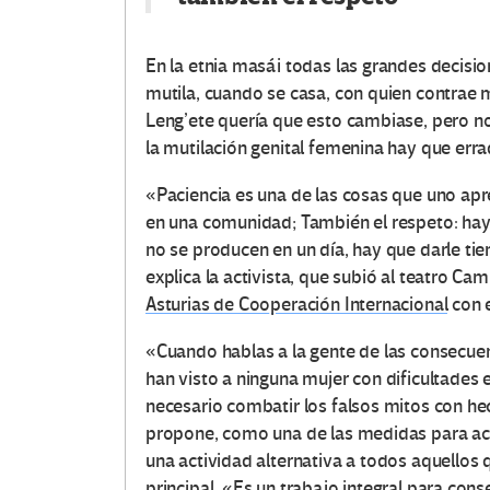
En la etnia masái todas las grandes decis
mutila, cuando se casa, con quien contrae ma
Leng’ete quería que esto cambiase, pero no 
la mutilación genital femenina hay que err
«Paciencia es una de las cosas que uno ap
en una comunidad; También el respeto: hay
no se producen en un día, hay que darle t
explica la activista, que subió al teatro 
Asturias de Cooperación Internacional
con e
«Cuando hablas a la gente de las consecuen
han visto a ninguna mujer con dificultades 
necesario combatir los falsos mitos con he
propone, como una de las medidas para acab
una actividad alternativa a todos aquellos 
principal. «Es un trabajo integral para con