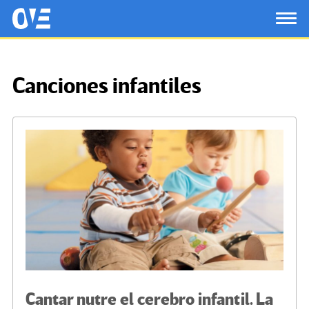
Saltar al contenido principal
OtrasVocesenEducacion.org
TOG
Canciones infantiles
Cantar nutre el cerebro infantil. La