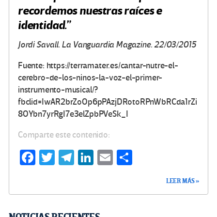
recordemos nuestras raíces e
identidad.”
Jordi Savall. La Vanguardia Magazine. 22/03/2015
Fuente: https://terramater.es/cantar-nutre-el-
cerebro-de-los-ninos-la-voz-el-primer-
instrumento-musical/?
fbclid=IwAR2brZoOp6pPAzjDRotoRPnWbRCda1rZi
8OYbn7yrRgI7e3elZpbPVeSk_I
Comparte este contenido:
Fa
T
Te
Li
E
C
ce
wi
le
n
m
o
LEER MÁS »
b
tt
gr
ke
ail
m
o
er
a
dI
p