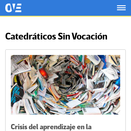
Saltar al contenido principal
OtrasVocesenEducacion.org
TOG
Catedráticos Sin Vocación
Crisis del aprendizaje en la