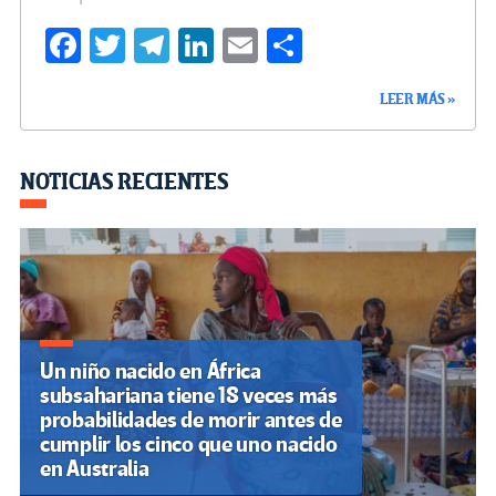
Fa
T
Te
Li
E
C
ce
wi
le
n
m
o
LEER MÁS »
b
tt
gr
ke
ail
m
o
er
a
dI
p
o
m
n
ar
NOTICIAS RECIENTES
k
tir
Un niño nacido en África
subsahariana tiene 18 veces más
probabilidades de morir antes de
cumplir los cinco que uno nacido
en Australia