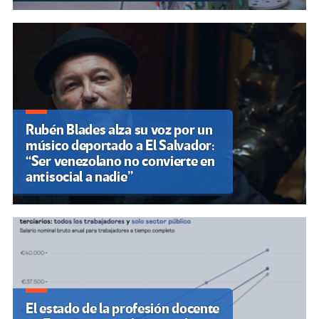
Rubén Blades alza su voz por un
músico deportado a El Salvador:
“Ser venezolano no convierte en
antisocial a nadie”
El estado de la profesión docente