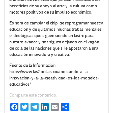
beneficios de su apoyo al arte y la cultura como
motores positivos de su impulso económico.
Es hora de cambiar el chip, de reprogramar nuestra
educación y de quitarnos muchas trabas mentales
e ideológicas que siguen siendo un lastre para
nuestro avance y nos siguen dejando en el vagón
de cola de las naciones que si le apostaron a una
educación innovadora y creativa.
Fuente de la Información:
https://www.las2orillas.co/apostando-a-la-
innovacion-y-a-la-creatividad-en-los-modelos-
educativos/
Comparte este contenido:
Fa
T
Te
Li
E
C