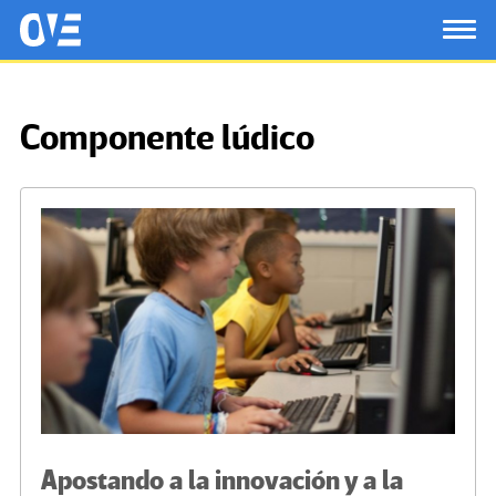
Saltar al contenido principal
OtrasVocesenEducacion.org
TOG
Componente lúdico
Apostando a la innovación y a la