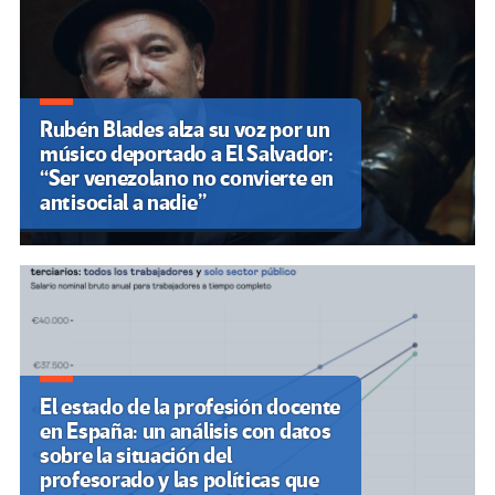
Rubén Blades alza su voz por un
músico deportado a El Salvador:
“Ser venezolano no convierte en
antisocial a nadie”
El estado de la profesión docente
en España: un análisis con datos
sobre la situación del
profesorado y las políticas que