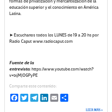
formas de privatización y mercantilización de la
educación superior y el conocimiento en América
Latina.
►Escuchanos todos los LUNES de 19 a 20 hs por
Radio Caput www.radiocaput.com
Fuente de la
entrevista:
https://www.youtube.com/watch?
v=txjMJOGPyPE
Comparte este contenido:
Fa
T
Te
Li
E
C
ce
wi
le
n
m
o
LEER MÁS »