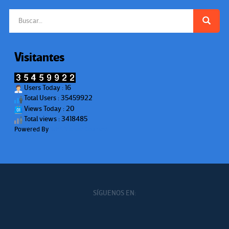
Buscar:
Visitantes
Users Today : 16
Total Users : 35459922
Views Today : 20
Total views : 3418485
Powered By
WPS Visitor Counter
SÍGUENOS EN: