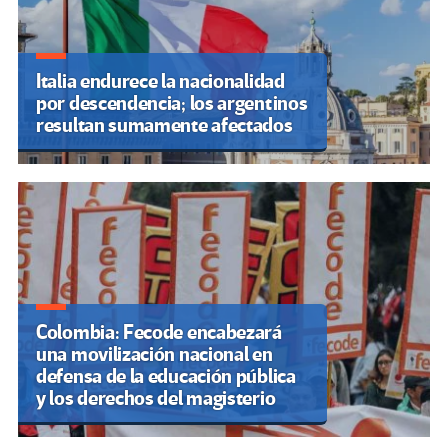
Italia endurece la nacionalidad
por descendencia; los argentinos
resultan sumamente afectados
Colombia: Fecode encabezará
una movilización nacional en
defensa de la educación pública
y los derechos del magisterio