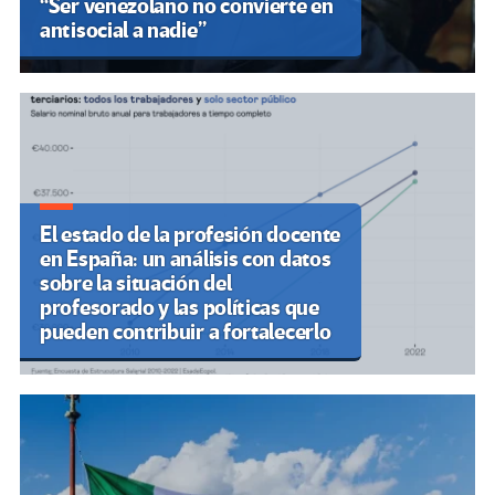
“Ser venezolano no convierte en
antisocial a nadie”
El estado de la profesión docente
en España: un análisis con datos
sobre la situación del
profesorado y las políticas que
pueden contribuir a fortalecerlo