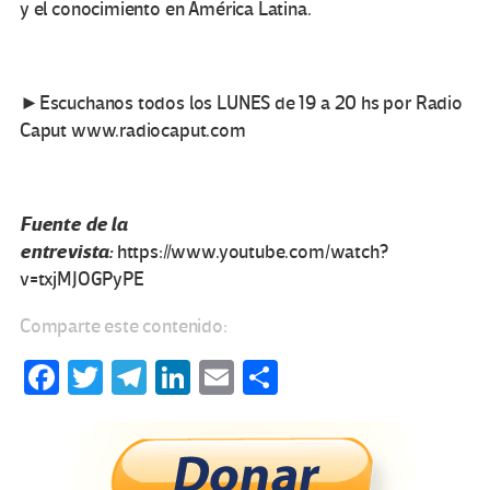
y el conocimiento en América Latina.
►Escuchanos todos los LUNES de 19 a 20 hs por Radio
Caput www.radiocaput.com
Fuente de la
entrevista:
https://www.youtube.com/watch?
v=txjMJOGPyPE
Comparte este contenido:
Fa
T
Te
Li
E
C
ce
wi
le
n
m
o
b
tt
gr
ke
ail
m
o
er
a
dI
p