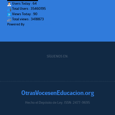
Users Today : 64
Total Users : 35460195
Views Today : 90
Total views : 3418873
Powered By
WPS Visitor Counter
SÍGUENOS EN:
OtrasVocesenEducacion.org
Hecho el Depósito de Ley. ISSN: 2477-9695
Educacion.org