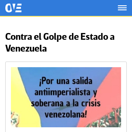
Saltar al contenido principal
OtrasVocesenEducacion.org
TOG
Contra el Golpe de Estado a
Venezuela