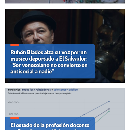
Rubén Blades alza su voz por un
músico deportado a El Salvador:
“Ser venezolano no convierte en
antisocial a nadie”
El estado de la profesión docente