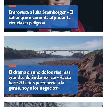
Entrevista a Julia Steinberger «El
saber que incomoda al poder, la
ciencia en peligro»
El drama en uno de los ríos más
grandes de Sudamérica: «Hasta
hace 20 años pertenecía a la
gente, hoy a los negocios»