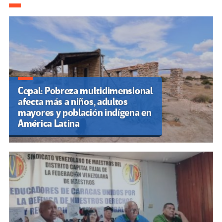
k
tir
Cepal: Pobreza multidimensional
afecta más a niños, adultos
mayores y población indígena en
América Latina