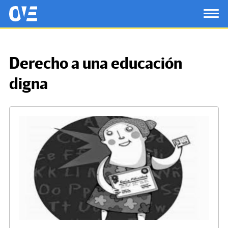
Saltar al contenido principal
OtrasVocesenEducacion.org
TOG
Derecho a una educación
digna