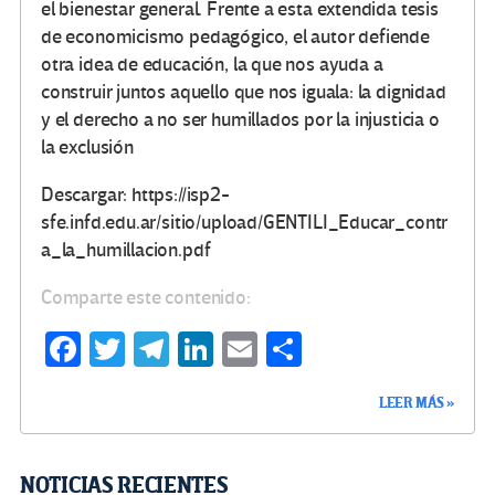
el bienestar general. Frente a esta extendida tesis
de economicismo pedagógico, el autor defiende
otra idea de educación, la que nos ayuda a
construir juntos aquello que nos iguala: la dignidad
y el derecho a no ser humillados por la injusticia o
la exclusión
Descargar: https://isp2-
sfe.infd.edu.ar/sitio/upload/GENTILI_Educar_contr
a_la_humillacion.pdf
Comparte este contenido:
Fa
T
Te
Li
E
C
ce
wi
le
n
m
o
LEER MÁS »
b
tt
gr
ke
ail
m
o
er
a
dI
p
o
m
n
ar
NOTICIAS RECIENTES