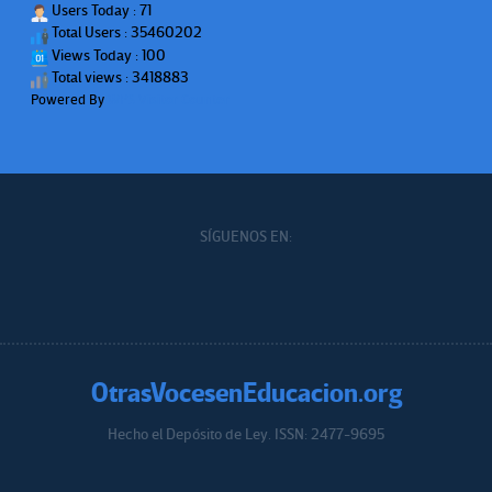
Users Today : 71
Total Users : 35460202
Views Today : 100
Total views : 3418883
Powered By
WPS Visitor Counter
SÍGUENOS EN:
OtrasVocesenEducacion.org
Hecho el Depósito de Ley. ISSN: 2477-9695
Educacion.org