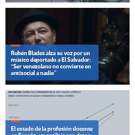
Rubén Blades alza su voz por un
músico deportado a El Salvador:
“Ser venezolano no convierte en
antisocial a nadie”
El estado de la profesión docente