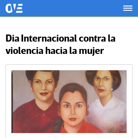
Saltar al contenido principal
OtrasVocesenEducacion.org
TOG
Dia Internacional contra la
violencia hacia la mujer